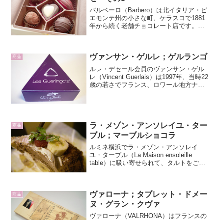
バルベーロ（Barbero）は北イタリア・ピ
エモンテ州の小さな町、ケラスコで1881
年から続く老舗チョコレート店です。左
上から時計回りに、バーチ ディ ケラ
スコ、カボッサ アル ペペロンチー
ノ、カシェ アッラ グラッパ、ウヴェ
ヴァンサン・ゲルレ；ゲルランゴ
ッタ エ カル...
商品
ルレ・デセール会員のヴァンサン・ゲル
レ（Vincent Guerlais）は1997年、当時22
歳の若さでフランス、ロワール地方ナン
トに店を構えました。2009年CCC（ショ
コラ愛好家クラブ）で最高評価の5タブレ
ットを受賞。2011年サロン...
ラ・メゾン・アンソレイユ・ター
商品
ブル；マーブルショコラ
ルミネ横浜でラ・メゾン・アンソレイ
ユ・ターブル（La Maison ensoleille
table）に吸い寄せられて、タルトをご購
入。マーブルショコラ（Marble
Chocolat）は、レアチーズタルトの上に
まるごとバナナとチョコレート...
ヴァローナ；タブレット・ドメー
商品
ヌ・グラン・クヴァ
ヴァローナ（VALRHONA）はフランスの