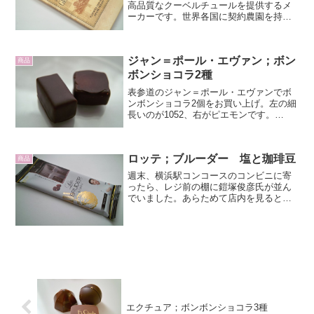
高品質なクーベルチュールを提供するメ
ーカーです。世界各国に契約農園を持
ち、栽培から豆の選定に至るまで徹底し
た品質管理をして製品作りをしていま
す。そして、ヴァローナの高品質なクー
ジャン＝ポール・エヴァン；ボン
ベルチュールのラインナ...
商品
ボンショコラ2種
表参道のジャン＝ポール・エヴァンでボ
ンボンショコラ2個をお買い上げ。左の細
長いのが1052、右がピエモンです。
1502（キャーンズ サン ドゥ）は、「チ
ョコレート・アワード」のプレーンガナ
ッシュ部門で優勝した一品。深い香り、
ロッテ；ブルーダー 塩と珈琲豆
ほどよい苦みが魅...
商品
週末、横浜駅コンコースのコンビニに寄
ったら、レジ前の棚に鎧塚俊彦氏が並ん
でいました。あらためて店内を見ると、
特設コーナーもあってブルーダーを全面
に押し出していました、全身全霊を込め
てって感じで。だから、他のチョコレー
トを買うなんてできなかっ...
エクチュア；ボンボンショコラ3種