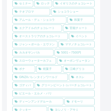
セミナー
ロッテ
イギリスのチョコレート
テオブロマ
ショコラショー
アムール・デュ・ショコラ
和菓子
エクアドルのチョコレート
官能チャート
オーストラリアのチョコレート
イベント
ジャン＝ポール・エヴァン
ママノチョコレート
カカオサンパカ
5001～7500円
スローウォーターカフェ
オーボンヴュータン
ボナ
焼菓子
江崎グリコ
GINZAバレンタインワールド
ネスレ
ゴディバ
グリーンビーントゥバーチョコレート
ピエール・エルメ・パリ
ディーンアンドデルーカ
ドモーリ
クッキー
ヨシノリ・アサミ