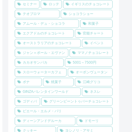
セミナー
ロッテ
イギリスのチョコレート
テオブロマ
ショコラショー
アムール・デュ・ショコラ
和菓子
エクアドルのチョコレート
官能チャート
オーストラリアのチョコレート
イベント
ジャン＝ポール・エヴァン
ママノチョコレート
カカオサンパカ
5001～7500円
スローウォーターカフェ
オーボンヴュータン
ボナ
焼菓子
江崎グリコ
GINZAバレンタインワールド
ネスレ
ゴディバ
グリーンビーントゥバーチョコレート
ピエール・エルメ・パリ
ディーンアンドデルーカ
ドモーリ
クッキー
ヨシノリ・アサミ