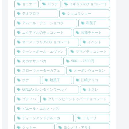
セミナー
ロッテ
イギリスのチョコレート
テオブロマ
ショコラショー
アムール・デュ・ショコラ
和菓子
エクアドルのチョコレート
官能チャート
オーストラリアのチョコレート
イベント
ジャン＝ポール・エヴァン
ママノチョコレート
カカオサンパカ
5001～7500円
スローウォーターカフェ
オーボンヴュータン
ボナ
焼菓子
江崎グリコ
GINZAバレンタインワールド
ネスレ
ゴディバ
グリーンビーントゥバーチョコレート
ピエール・エルメ・パリ
ディーンアンドデルーカ
ドモーリ
クッキー
ヨシノリ・アサミ