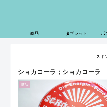
商品
タブレット
ボ
スポ
ショカコーラ；ショカコーラ
商品