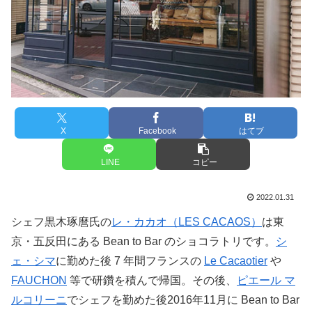
X
Facebook
はてブ
LINE
コピー
2022.01.31
シェフ黒木琢麿氏の
レ・カカオ（LES CACAOS）
は東
京・五反田にある Bean to Bar のショコラトリです。
シ
ェ・シマ
に勤めた後 7 年間フランスの
Le Cacaotier
や
FAUCHON
等で研鑽を積んで帰国。その後、
ピエール マ
ルコリーニ
でシェフを勤めた後2016年11月に Bean to Bar