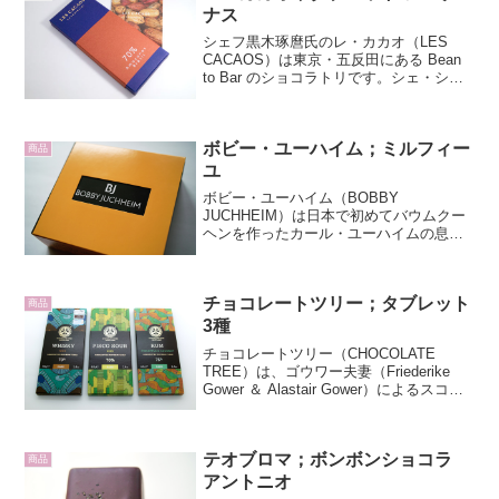
ドオー...
ナス
シェフ黒木琢麿氏のレ・カカオ（LES
CACAOS）は東京・五反田にある Bean
to Bar のショコラトリです。シェ・シマ
に勤めた後 7 年間フランスのLe
CacaotierやFAUCHON等で研鑽を積んで
帰国。その後、ピエール マ...
ボビー・ユーハイム；ミルフィー
商品
ユ
ボビー・ユーハイム（BOBBY
JUCHHEIM）は日本で初めてバウムクー
ヘンを作ったカール・ユーハイムの息
子、ボビーの名前を冠した「大人のため
のおやつギフト」をコンセプトにしたブ
ランドです。友達からミルフィーユを頂
チョコレートツリー；タブレット
きました。パッケージは黄...
商品
3種
チョコレートツリー（CHOCOLATE
TREE）は、ゴウワー夫妻（Friederike
Gower ＆ Alastair Gower）によるスコッ
トランド発のBean to Barブランドです。
2009年よりエジンバラ市内に、チョコレ
ート...
テオブロマ；ボンボンショコラ
商品
アントニオ