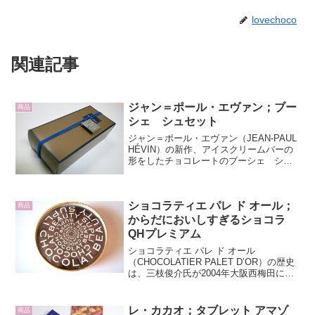
lovechoco
関連記事
ジャン＝ポール・エヴァン；ブー
商品
シェ シュセット
ジャン＝ポール・エヴァン（JEAN-PAUL
HÉVIN）の新作、アイスクリームバーの
形をしたチョコレートのブーシェ シュ
セットです。ブーシェ シュセットは
「アイスクリームバーをイメージして作
られた棒つきショコラ２本入。 アーモン
ショコラティエ パレ ド オール；
ドとヘーゼ...
商品
からだにおいしすぎるショコラ
QHプレミアム
ショコラティエ パレ ド オール
（CHOCOLATIER PALET D’OR）の歴史
は、三枝俊介氏が2004年大阪西梅田にブ
ティックをオープンしたことに始まりま
す。ブランド名の由来は、故モーリス・
ベルナシオン氏のスペシャリテ、「パレ
レ・カカオ；タブレット アマゾ
商品