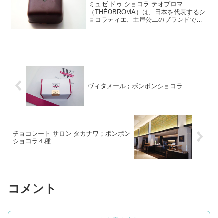
ミュゼ ドゥ ショコラ テオブロマ
（THÉOBROMA）は、日本を代表するシ
ョコラティエ、土屋公二のブランドで
す。テオブロマとは、チョコレートの原
料であるカカオの木の学名「テオブロ
マ・カカオ」に由来し、「神様の食べ
物」という意味を持っていま...
ヴィタメール；ボンボンショコラ
チョコレート サロン タカナワ；ボンボン
ショコラ４種
コメント