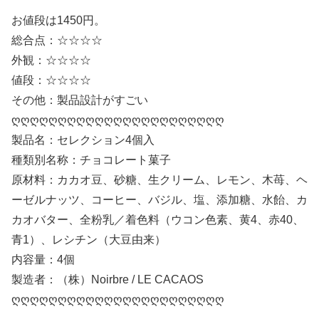
お値段は1450円。
総合点：☆☆☆☆
外観：☆☆☆☆
値段：☆☆☆☆
その他：製品設計がすごい
ღღღღღღღღღღღღღღღღღღღღღღღ
製品名：セレクション4個入
種類別名称：チョコレート菓子
原材料：カカオ豆、砂糖、生クリーム、レモン、木苺、ヘ
ーゼルナッツ、コーヒー、バジル、塩、添加糖、水飴、カ
カオバター、全粉乳／着色料（ウコン色素、黄4、赤40、
青1）、レシチン（大豆由来）
内容量：4個
製造者：（株）Noirbre / LE CACAOS
ღღღღღღღღღღღღღღღღღღღღღღღ