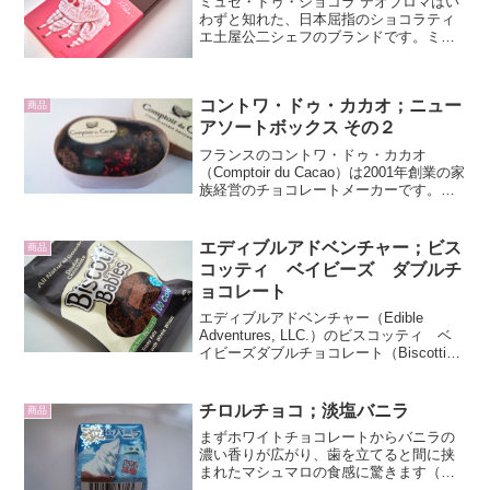
ミュゼ・ドゥ・ショコラ テオブロマはい
わずと知れた、日本屈指のショコラティ
エ土屋公二シェフのブランドです。ミュ
ゼ ドゥ ショコラとはチョコレートの
博物館という意味。1999年、渋谷区富ヶ
谷に数少ない手作りチョコレートの専門
コントワ・ドゥ・カカオ；ニュー
店としてオープンし...
商品
アソートボックス その２
フランスのコントワ・ドゥ・カカオ
（Comptoir du Cacao）は2001年創業の家
族経営のチョコレートメーカーです。フ
ランス中北部ロワレ県にあるバゾッシュ=
シュル=ル=ベッツに工房を構え、パリに
２店舗のブティックを構えている他、世
エディブルアドベンチャー；ビス
商品
界...
コッティ ベイビーズ ダブルチ
ョコレート
エディブルアドベンチャー（Edible
Adventures, LLC.）のビスコッティ ベ
イビーズダブルチョコレート（Biscotti
Babies Double Chocolate）です。ビスコ
ッティ ベイビースは「アメリカ、マサ
チュー...
チロルチョコ；淡塩バニラ
商品
まずホワイトチョコレートからバニラの
濃い香りが広がり、歯を立てると間に挟
まれたマシュマロの食感に驚きます（ク
リームだと思い込んでいたので）。マシ