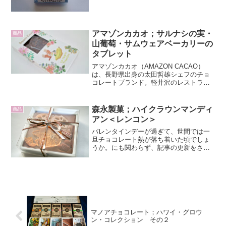
ュマロが奥歯でムニムニするかと思う
と、その中に塩の結晶のジャリっとした
歯ごたえがあり、ミネラル分...
アマゾンカカオ；サルナシの実・
商品
山葡萄・サムウェアベーカリーの
タブレット
アマゾンカカオ（AMAZON CACAO）
は、長野県出身の太田哲雄シェフのチョ
コレートブランド。軽井沢のレストラ
ン、ラ カーサ ディ テツオ オオタ（LA
CASA DI Tetsuo Ota）を拠点にアマゾン
カカオの魅力を広める活動を行な...
森永製菓；ハイクラウンマンディ
商品
アン＜レンコン＞
バレンタインデーが過ぎて、世間では一
旦チョコレート熱が落ち着いた頃でしょ
うか。にも関わらず、記事の更新をさぼ
りすぎて、サロン・デュ・ショコラで買
ったチョコレートの紹介さえできていま
せん。我ながらのんびりしすぎ。本日紹
介するのは、森永製菓とF...
マノアチョコレート；ハワイ・グロウ
ン・コレクション その２