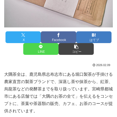
X
Facebook
はてブ
LINE
コピー
2026.02.09
大隅茶全は、鹿児島県志布志市にある堀口製茶が手掛ける
農家直営の製茶ブランドで、深蒸し茶や抹茶から、紅茶、
烏龍茶などの発酵茶までを取り扱っています。宮崎県都城
市にある店舗では「大隅のお茶の全て」を伝えるをコンセ
プトに、茶葉や茶器類の販売、カフェ、お茶のコースが提
供されています。