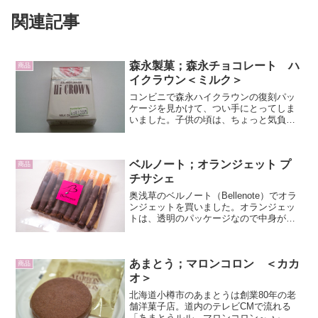
関連記事
森永製菓；森永チョコレート ハ
商品
イクラウン＜ミルク＞
コンビニで森永ハイクラウンの復刻パッ
ケージを見かけて、つい手にとってしま
いました。子供の頃は、ちょっと気負っ
て買うお菓子でした。タバコの箱に似た
白い外箱がかっこいい。当時は、外国の
お菓子みたいな雰囲気に惹かれていまし
ベルノート；オランジェット プ
た。内装の銀紙は中央に点...
商品
チサシェ
奥浅草のベルノート（Bellenote）でオラ
ンジェットを買いました。オランジェッ
トは、透明のパッケージなので中身が見
えます。パーッケージの中央にトレード
マークのシールが張ってあります。中に
は9本のオランジェットが入っています。
あまとう；マロンコロン ＜カカ
指でつまみや...
商品
オ＞
北海道小樽市のあまとうは創業80年の老
舗洋菓子店。道内のテレビCMで流れる
「あまとうルル、マロンコロン～ ♪」の