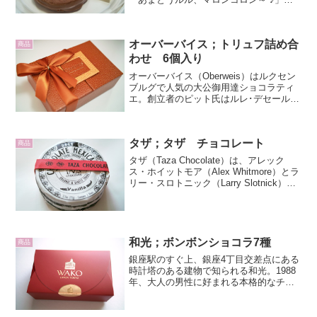
歌声が耳に残ります。小樽運河店であま
とうの人気定番商品マロンコロン
（Marron Coron）のカカオを買いまし
オーバーバイス；トリュフ詰め合
た。大きさは、先...
商品
わせ 6個入り
オーバーバイス（Oberweis）はルクセン
ブルグで人気の大公御用達ショコラティ
エ。創立者のピット氏はルレ･デセールの
名誉会長で、現在は息子兄弟が中心とな
ってお菓子からパン、惣菜まで手広く事
業を展開しています。パーティー用デリ
タザ；タザ チョコレート
バリーもやって...
商品
タザ（Taza Chocolate）は、アレック
ス・ホイットモア（Alex Whitmore）とラ
リー・スロトニック（Larry Slotnick）と
アレックスの妻キャスリーン・フルトン
（Kathleen Fulton）が2006年に共同設...
和光；ボンボンショコラ7種
商品
銀座駅のすぐ上、銀座4丁目交差点にある
時計塔のある建物で知られる和光。1988
年、大人の男性に好まれる本格的なチョ
コレートをというコンセプトで、当時は
まだ珍しかったチョコレート専門店を構
えました。日本のチョコレートショップ