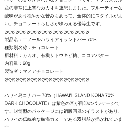
産の非常に上質なカカオを連想しました。フルーティーな
酸味があり穏やかな苦みもあって、全体的にスタイルがよ
い。チョコレートらしさが味わえる優等生です。
ღღღღღღღღღღღღღღღღღღღღღღღ
製品名：二ノールハワイアイランドバー 70%
種類別名称：チョコレート
原材料：カカオ、有機サトウキビ糖、ココアバター
内容量：60g
製造者：マノアチョコレート
ღღღღღღღღღღღღღღღღღღღღღღღ
ハワイ島コナバー 70%（HAWAI’I ISLAND KONA 70%
DARK CHOCOLATE）は紫色の帯が目印のパッケージで
す。封筒型のパッケージには銅版画風のイラストがあり、
ハワイの伝統的な航海カヌーである双胴船が描かれていま