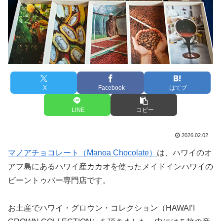
X
Facebook
はてブ
LINE
コピー
2026.02.02
マノアチョコレート（Manoa Chocolate）
は、ハワイのオ
アフ島にあるハワイ産カカオを使ったメイドインハワイの
ビーントゥバー専門店です。
お土産でハワイ・グロウン・コレクション（HAWAI’I