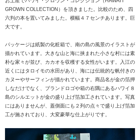
お土産でハワイ・グロウン・コレクション（HAWAI’I
GROWN COLLECTION）を頂きました。比較のため、四
六判の本を置いてみました。横幅４７センチあります。巨
大です。
パッケージは紙製の化粧箱で、南の島の風景のイラストが
描かれています。大きな山と海に挟まれた小さな村には素
朴な家々が並び、カカオを収穫する女性がいます。入江の
近くにはタロイモの水田があり、海には伝統的な帆付きの
カヌーやサーフィンが描かれています。商品名が金の箔押
しなだけでなく、ブランドロゴや箱の右隅にあるハワイ８
島のシルエットが金の盛り上げ箔加工されています。写真
にはありませんが、蓋側面にも２列の点々で盛り上げ箔加
工が施されており、大変豪華な仕上がりです。