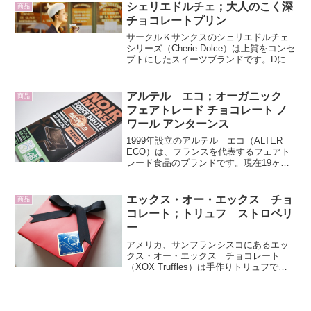
シェリエドルチェ；大人のこく深
視線が注がれ...
商品
チョコレートプリン
サークルＫサンクスのシェリエドルチェ
シリーズ（Cherie Dolce）は上質をコンセ
プトにしたスイーツブランドです。Dにク
リームの帽子が乗ったロゴが印象的で
す。初めてこのロゴを見たときDocomoと
何か関係あるのかと思いましたけど。今
アルテル エコ；オーガニック
商品
日食...
フェアトレード チョコレート ノ
ワール アンターンス
1999年設立のアルテル エコ（ALTER
ECO）は、フランスを代表するフェアト
レード食品のブランドです。現在19ヶ国
25組合から56のフェアトレード製品を扱
うグローバルな展開をしています。オー
ガニック フェアトレード チョコレート
エックス・オー・エックス チョ
商品
ノワ...
コレート；トリュフ ストロベリ
ー
アメリカ、サンフランシスコにあるエッ
クス・オー・エックス チョコレート
（XOX Truffles）は手作りトリュフで人
気のお店です。シェフのジャン－マル
ク・ジョージ（Jean-Marc Gorce）と経営
担当のカシミラ（Casimira N...