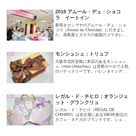
2016 アムール・デュ・ショコ
商品
ラ イートイン
新宿タカシマヤのアムール・デュ・ショ
コラ（Amour du Chocolat）に行きまし
た。高島屋とガラスの仮面のコラボレー
ションによる企画でバレンタインデーま
で開催されています。新宿高島屋11階の
催事場はガラスの仮面の世界一色に染め
モンシュシュ；トリュフ
られて...
商品
大阪市北区堂島に本店のあるモンシュシ
ュ（mon-chouchou）は堂島ロールで人気
のパティスリーです。バレンタインデー
シーズンに日本橋高島屋の催事でチョコ
レートも扱っていました。ボンボンショ
コラ2粒入りのトリュフ（Truffe）です。
リボ...
レガル・ド・チヒロ；オランジェ
商品
ット・グランクリュ
レガル・ド・チヒロ（RÉGAL DE
CHIHIRO）は名古屋にある1963年創立の
カフェ・タナカのブランドです。シェフ
田中千尋氏は「父のコーヒーに合うフラ
ンス菓子を作りたい！」という想いでフ
ランス菓子を学び、今や日本で最も熱い