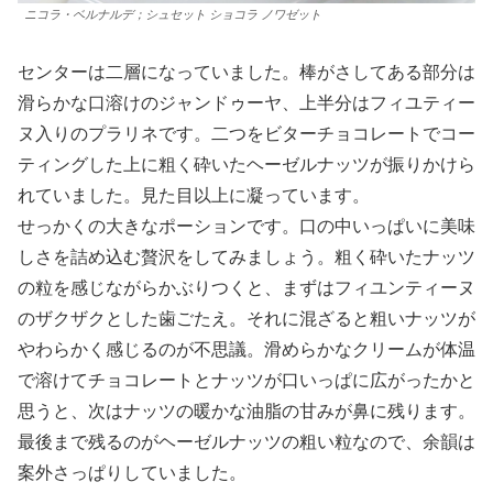
ニコラ・ベルナルデ；シュセット ショコラ ノワゼット
センターは二層になっていました。棒がさしてある部分は
滑らかな口溶けのジャンドゥーヤ、上半分はフィユティー
ヌ入りのプラリネです。二つをビターチョコレートでコー
ティングした上に粗く砕いたヘーゼルナッツが振りかけら
れていました。見た目以上に凝っています。
せっかくの大きなポーションです。口の中いっぱいに美味
しさを詰め込む贅沢をしてみましょう。粗く砕いたナッツ
の粒を感じながらかぶりつくと、まずはフィユンティーヌ
のザクザクとした歯ごたえ。それに混ざると粗いナッツが
やわらかく感じるのが不思議。滑めらかなクリームが体温
で溶けてチョコレートとナッツが口いっぱに広がったかと
思うと、次はナッツの暖かな油脂の甘みが鼻に残ります。
最後まで残るのがヘーゼルナッツの粗い粒なので、余韻は
案外さっぱりしていました。