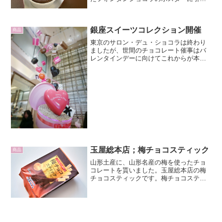
寄せられました。クリスマス近くのころ
に貰った割引券でコーヒーが100円になる
し今日はケンタで一休憩にします。本当
銀座スイーツコレクション開催
はミスドに行きたかっ...
商品
東京のサロン・デュ・ショコラは終わり
ましたが、世間のチョコレート催事はバ
レンタインデーに向けてこれからが本番
といったところ。1月24日から始まった銀
座三越の銀座スイーツコレクション
（GINZA Sweets Collection）に行きま
し...
玉屋総本店；梅チョコスティック
商品
山形土産に、山形名産の梅を使ったチョ
コレートを貰いました。玉屋総本店の梅
チョコスティックです。梅チョコスティ
ックは、オレンジ色と茶色を基調にした
フィルム製のパッケージ。表面に完熟し
た梅と中身のイメージが描かれていま
す。中にはのし梅を使ったチ...