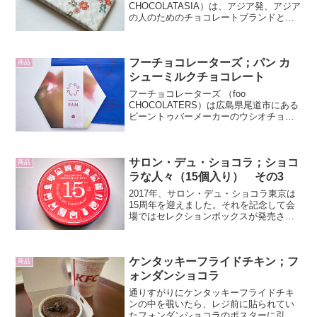
CHOCOLATASIA）は、アジア発、アジア
の人のためのチョコレートブランドとし
て、サロン・デュ・ショコラ東京2018で
日本デビューしました。名前の「ナユ
タ」はサンスクリット語で「無限」、日
フーチョコレーターズ；パン カ
本語では極...
商品
シューミルクチョコレート
フーチョコレーターズ （foo
CHOCOLATERS）は広島県尾道市にある
ビーントゥバーメーカーのウシオチョコ
ラトル（USHIO CHOCOLATL）から派生
したブランドで、植物性の材料のみを使
用したシンプルかつ上品なヴィーガンミ
サロン・デュ・ショコラ；ショコ
ルクチョ...
商品
ラな人々（15個入り） その3
2017年、サロン・デュ・ショコラ東京は
15周年を迎えました。それを記念して会
場ではセレクションボックスが発売され
ました。ショコラな人々（LES GENS
DU CHOCOLAT）です。中には世界のト
ップショコラティエたちの似顔絵をプリ
ケンタッキーフライドチキン；フ
ント...
商品
ォンダンショコラ
通りすがりにケンタッキーフライドチキ
ンの中を覗いたら、レジ前に貼られてい
たフォンダンショコラのポスターに引き