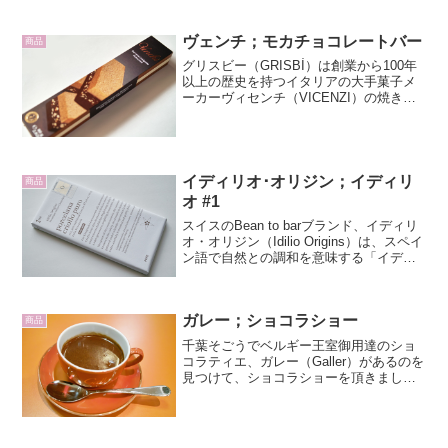
ヴェンチ；モカチョコレートバー
商品
グリスビー（GRISBÌ）は創業から100年
以上の歴史を持つイタリアの大手菓子メ
ーカーヴィセンチ（VICENZI）の焼き菓
子ブランドです。モカチョコレートバー
（MOKA NOCCIOLATO FONDENTE）で
す。長さ20センチの細長いパ...
イディリオ･オリジン；イディリ
商品
オ #1
スイスのBean to barブランド、イディリ
オ・オリジン（Idilio Origins）は、スペイ
ン語で自然との調和を意味する「イディ
リオ」と、選び抜かれたベネズエラのシ
ングルオリジンのカカオだけを取り扱う
「オリジン」という精神を表して...
ガレー；ショコラショー
商品
千葉そごうでベルギー王室御用達のショ
コラティエ、ガレー（Galler）があるのを
見つけて、ショコラショーを頂きまし
た。ガレーのイメージカラー、オレンジ
色の小さなカップで運ばれてきました。
少し置くと、表面に温めた牛乳のような
膜ができるのが、シ...