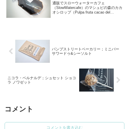
通販でスローウォーターカフェ
（SlowWatercafe）のマシュピの森のカカ
オシロップ（Pulpa fruta cacao del
Bosque Mashipi）を買いました。パッケ
ージは透明なポリエチレン製スタンド袋
なのですが、とてもユ...
パンプストリートベーカリー；ミニバー
サワードゥ&シーソルト
ニコラ・ベルナルデ；シュセット ショコ
ラ ノワゼット
コメント
コメントを書き込む