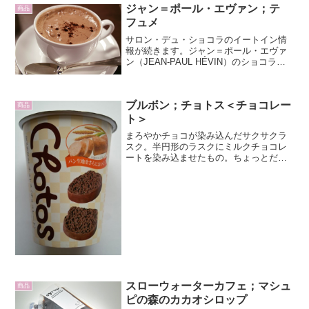
ジャン＝ポール・エヴァン；テ
商品
フュメ
サロン・デュ・ショコラのイートイン情
報が続きます。ジャン＝ポール・エヴァ
ン（JEAN-PAUL HÉVIN）のショコラシ
ョー、テ フュメ（Chocolat Chaud Thé
fumé）です。商品説明によると「炒り番
茶風味のショコラムースを...
ブルボン；チョトス＜チョコレー
商品
ト＞
まろやかチョコが染み込んだサクサクラ
スク。半円形のラスクにミルクチョコレ
ートを染み込ませたもの。ちょっとだけ
口に当るくらいのサクサク感の染みチョ
コレート。味は極めて甘さ控えめ。とい
うより、あんまりチョコレートの味がし
ない。どちらかというと、...
スローウォーターカフェ；マシュ
商品
ピの森のカカオシロップ