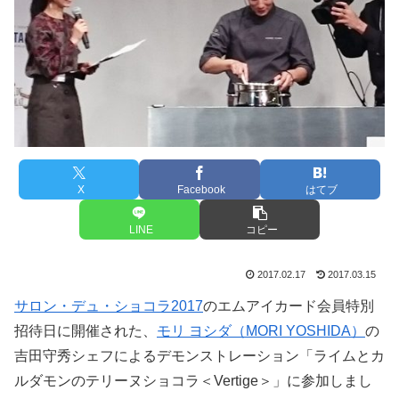
X
Facebook
はてブ
LINE
コピー
2017.02.17
2017.03.15
サロン・デュ・ショコラ2017
のエムアイカード会員特別
招待日に開催された、
モリ ヨシダ（MORI YOSHIDA）
の
吉田守秀シェフによるデモンストレーション「ライムとカ
ルダモンのテリーヌショコラ＜Vertige＞」に参加しまし