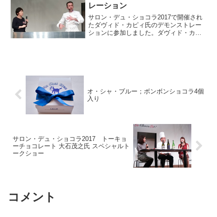
レーション
サロン・デュ・ショコラ2017で開催され
たダヴィド・カピィ氏のデモンストレー
ションに参加しました。ダヴィド・カピ
ィ（David Capy）は2007年にM.O.F.を取
得。2005年から2012年までヴァローナで
指導員を務め、2012年にボ...
オ・シャ・ブルー；ボンボンショコラ4個
入り
サロン・デュ・ショコラ2017 トーキョ
ーチョコレート 大石茂之氏 スペシャルト
ークショー
コメント