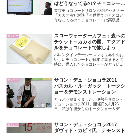
はどうなってるの？チョコレート
は高級品になっちゃうの？』
東京チョコレートサロン2024のセミナー
「カカオ商社対談『今世界でカカオはど
うなってるの？チョコレートは高級品に
なっちゃうの？』」を聴講しました。こ
ちらは、席数40限定の無料セミナーでし
た。登壇者は、生田 渉氏（株式会社立花
スローウォーターカフェ；森への
セミナー
商店）、田中 良...
チケット～カカオの国、エクアド
ルをチョコレートで旅しよう
バレンタインデーシーズンは世界中のお
いしいチョコレートが日本に集まると同
時に、購入したチョコレートがどういっ
た人の手を経てきたのか、ショコラティ
エがどういう意図を織り込んだのかを、
生産者から直接聞ける貴重な機会でもあ
サロン・デュ・ショコラ2011
セミナー
ります。そこで、私は毎年...
パスカル・ル・ガック トークシ
ョー＆デモンストレーション
とうとう始まりました、伊勢丹サロン・
デュ・ショコラ2011。開催日の1月26
日、私は午後からのトークショー＆デモ
ンストレーションに出席しました。パス
カル・ル・ガック（Pascal le Gac）のト
ークショー＆デモンストレーション、
サロン・デュ・ショコラ2017
セミナー
「ガナッ...
ダヴィド・カピィ氏 デモンスト