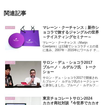
関連記事
マレーン・クーチャンス；新作シ
セミナー
ョコラで旅するジャングルの世界
～テイスティングセミナー～
マレーン・クーチャンス（Marijn
Coertjens）は13歳でショコラティエの道
に進み、2007年・2015年にワールド チョ
コレート マスターズ ベルギー大会で優
勝。同世界大会では2015年に3位に。ペニ
ンシュラ香港でシェフショコラ...
サロン・デュ・ショコラ2017
セミナー
ブルーノ・ ルデルフ氏 トーク
ショー
サロン・デュ・ショコラ2017で開催され
たブルーノ・ ルデルフ氏のトークショー
に参加しました。ブルーノ・ ルデルフ
（Bruno Le Derf）は数々の名店でキャリ
アを積み、ル・コルドン・ブルー日本校
でテクニカル・ディレクターとして活
東京チョコレートサロン2024
セミナー
躍。2...
カカオ商社対談『今世界でカカオ