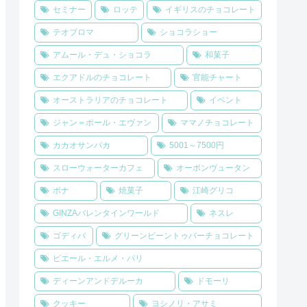
セミナー
ロッテ
イギリスのチョコレート
テオブロマ
ショコラショー
アムール・デュ・ショコラ
和菓子
エクアドルのチョコレート
官能チャート
オーストラリアのチョコレート
イベント
ジャン＝ポール・エヴァン
ママノチョコレート
カカオサンパカ
5001～7500円
スローウォーターカフェ
オーボンヴュータン
ボナ
焼菓子
江崎グリコ
GINZAバレンタインワールド
ネスレ
ゴディバ
グリーンビーントゥバーチョコレート
ピエール・エルメ・パリ
ディーンアンドデルーカ
ドモーリ
クッキー
ヨシノリ・アサミ