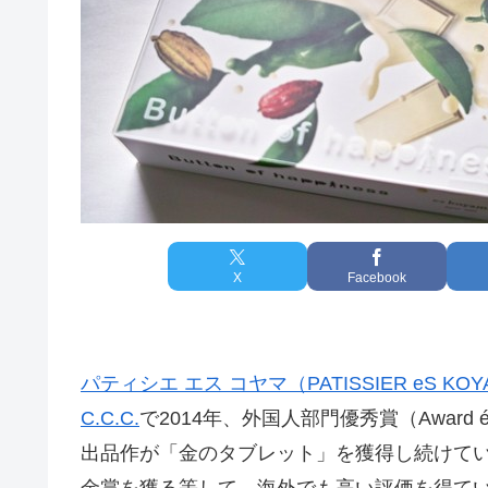
X
Facebook
パティシエ エス コヤマ（PATISSIER eS KO
C.C.C.
で2014年、外国人部門優秀賞（Award étr
出品作が「金のタブレット」を獲得し続けて
金賞を獲る等して、海外でも高い評価を得て