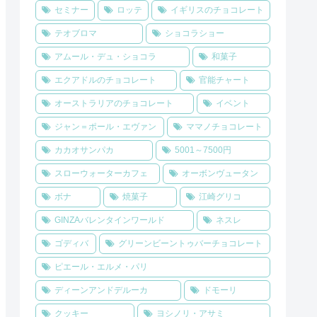
セミナー
ロッテ
イギリスのチョコレート
テオブロマ
ショコラショー
アムール・デュ・ショコラ
和菓子
エクアドルのチョコレート
官能チャート
オーストラリアのチョコレート
イベント
ジャン＝ポール・エヴァン
ママノチョコレート
カカオサンパカ
5001～7500円
スローウォーターカフェ
オーボンヴュータン
ボナ
焼菓子
江崎グリコ
GINZAバレンタインワールド
ネスレ
ゴディバ
グリーンビーントゥバーチョコレート
ピエール・エルメ・パリ
ディーンアンドデルーカ
ドモーリ
クッキー
ヨシノリ・アサミ