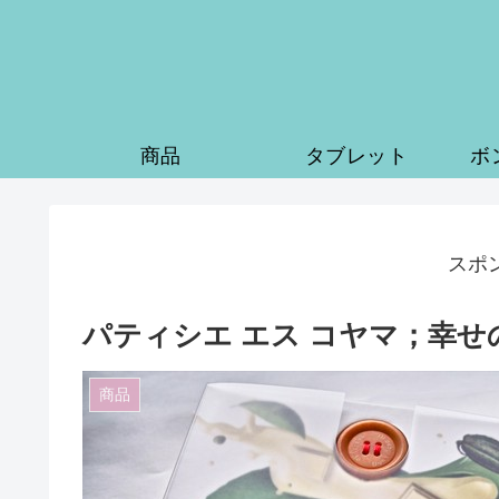
商品
タブレット
ボ
スポ
パティシエ エス コヤマ；幸せのボタン
商品