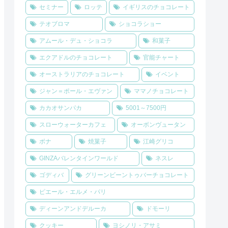
セミナー
ロッテ
イギリスのチョコレート
テオブロマ
ショコラショー
アムール・デュ・ショコラ
和菓子
エクアドルのチョコレート
官能チャート
オーストラリアのチョコレート
イベント
ジャン＝ポール・エヴァン
ママノチョコレート
カカオサンパカ
5001～7500円
スローウォーターカフェ
オーボンヴュータン
ボナ
焼菓子
江崎グリコ
GINZAバレンタインワールド
ネスレ
ゴディバ
グリーンビーントゥバーチョコレート
ピエール・エルメ・パリ
ディーンアンドデルーカ
ドモーリ
クッキー
ヨシノリ・アサミ