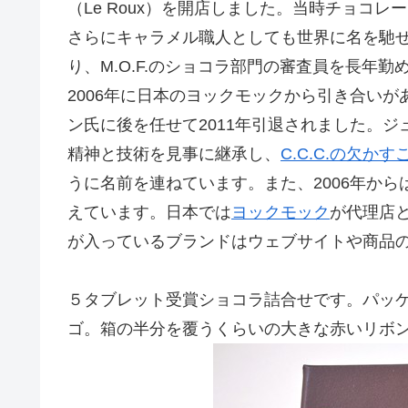
（Le Roux）を開店しました。当時チョコ
さらにキャラメル職人としても世界に名を馳
り、M.O.F.のショコラ部門の審査員を長年
2006年に日本のヨックモックから引き合い
ン氏に後を任せて2011年引退されました。ジュリア
精神と技術を見事に継承し、
C.C.C.の欠
うに名前を連ねています。また、2006年か
えています。日本では
ヨックモック
が代理店
が入っているブランドはウェブサイトや商品
５タブレット受賞ショコラ詰合せです。パッ
ゴ。箱の半分を覆うくらいの大きな赤いリボ