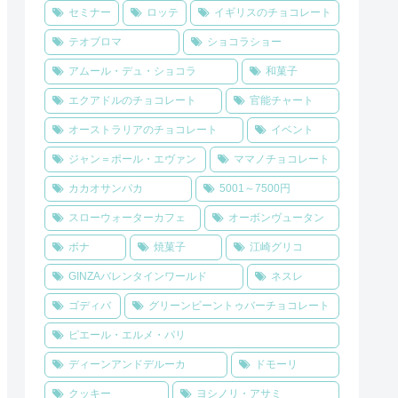
セミナー
ロッテ
イギリスのチョコレート
テオブロマ
ショコラショー
アムール・デュ・ショコラ
和菓子
エクアドルのチョコレート
官能チャート
オーストラリアのチョコレート
イベント
ジャン＝ポール・エヴァン
ママノチョコレート
カカオサンパカ
5001～7500円
スローウォーターカフェ
オーボンヴュータン
ボナ
焼菓子
江崎グリコ
GINZAバレンタインワールド
ネスレ
ゴディバ
グリーンビーントゥバーチョコレート
ピエール・エルメ・パリ
ディーンアンドデルーカ
ドモーリ
クッキー
ヨシノリ・アサミ