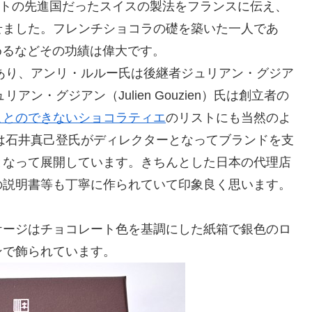
レートの先進国だったスイスの製法をフランスに伝え、
せました。フレンチショコラの礎を築いた一人であ
勤めるなどその功績は偉大です。
があり、アンリ・ルルー氏は後継者ジュリアン・グジア
ン・グジアン（Julien Gouzien）氏は創立者の
かすことのできないショコラティエ
のリストにも当然のよ
らは石井真己登氏がディレクターとなってブランドを支
となって展開しています。きちんとした日本の代理店
の説明書等も丁寧に作られていて印象良く思います。
ケージはチョコレート色を基調にした紙箱で銀色のロ
ンで飾られています。