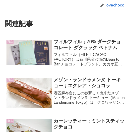
lovechoco
関連記事
フィルフィル；70% ダークチョ
商品
コレート ダクラック ベトナム
フィルフィル（FILFIL CACAO
FACTORY）は石川県金沢市のBean to
Bar チョコレートブランド。カカオ豆の
選定からチョコレートバーになるまで全
ての工程を手作業でつくりあげていま
す。金沢駅構内のチョコレートショップ
メゾン・ランドゥメンヌ トーキ
商品
で70...
ョー；エクレア・ショコラ
港区麻布台にこの春新しく出来たメゾ
ン・ランドゥメンヌ トーキョー（Maison
Landemaine Tokyo）は、クロワッサンが
評判のブーランジェリー。六本木駅から
距離があり不便なところにあるにも関わ
らず、今も開店時間の朝7時から行列が...
カーレッティー；ミントスティッ
商品
クチョコ