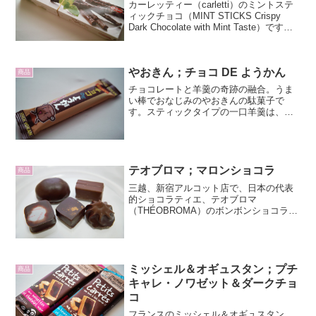
カーレッティー（carletti）のミントステ
ィックチョコ（MINT STICKS Crispy
Dark Chocolate with Mint Taste）です。
カーレッティー社はヘンリー・ペーデ
ル・ヤコブセン（Henry Peder ...
やおきん；チョコ DE ようかん
商品
チョコレートと羊羹の奇跡の融合。うま
い棒でおなじみのやおきんの駄菓子で
す。スティックタイプの一口羊羹は、細
長いパッケージに「チョコっと！」と元
気なキャラクターが描かれています。袋
からつるりと出てきた固めの弾力と濡れ
た質感はまさしく羊羹。袋を...
テオブロマ；マロンショコラ
商品
三越、新宿アルコット店で、日本の代表
的ショコラティエ、テオブロマ
（THÉOBROMA）のボンボンショコラを
買いました。左上から時計回りに、マロ
ンショコラ、カラカス、ラコンセプショ
ン、メリダ、シパオです。本日はこの中
からマロンショコラを紹介し...
ミッシェル＆オギュスタン；プチ
商品
キャレ・ノワゼット＆ダークチョ
コ
フランスのミッシェル＆オギュスタン