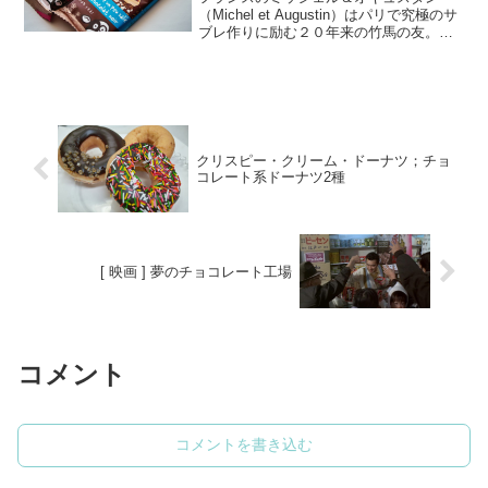
（Michel et Augustin）はパリで究極のサ
ブレ作りに励む２０年来の竹馬の友。エ
リートサラリーマンの道を捨て、お菓子
職人になる決断をした二人が作る、ナチ
ュラルで高品質なサブレを作っていま
す。パッ...
クリスピー・クリーム・ドーナツ；チョ
コレート系ドーナツ2種
[ 映画 ] 夢のチョコレート工場
コメント
コメントを書き込む