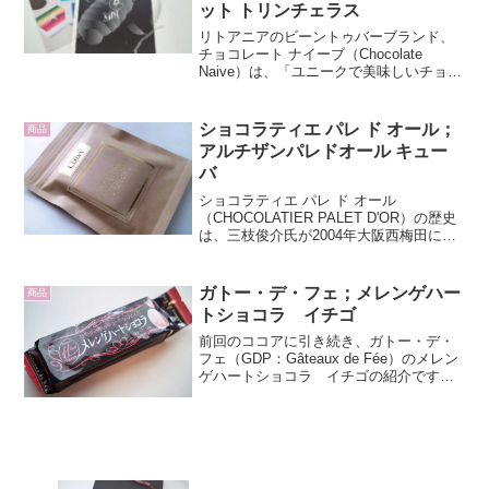
ット トリンチェラス
リトアニアのビーントゥバーブランド、
チョコレート ナイーブ（Chocolate
Naive）は、「ユニークで美味しいチョコ
レートをつくる」というコンセプトのも
と、ドマンタス・ウズパリス（Domantas
Užpalis）氏によって創設されま...
ショコラティエ パレ ド オール；
商品
アルチザンパレドオール キュー
バ
ショコラティエ パレ ド オール
（CHOCOLATIER PALET D'OR）の歴史
は、三枝俊介氏が2004年大阪西梅田にブ
ティックをオープンしたことに始まりま
す。ブランド名の由来は、故モーリス・
ベルナシオン氏のスペシャリテ、「パレ
ガトー・デ・フェ；メレンゲハー
商品
ドオー...
トショコラ イチゴ
前回のココアに引き続き、ガトー・デ・
フェ（GDP：Gâteaux de Fée）のメレン
ゲハートショコラ イチゴの紹介です。
ガトー・デ・フェは椿姫彩菜さん他モデ
ル3名がプロデュースした「“美味しい”
“甘い” にとことんこだわり、でも “カ...