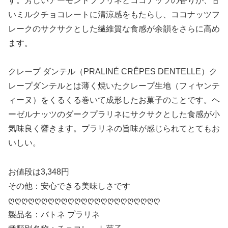
す。芳しいアーモンドプラリネとココナッツの香りが、甘
いミルクチョコレートに清涼感をもたらし、ココナッツフ
レークのサクサクとした繊維質な食感が余韻をさらに高め
ます。
クレープ ダンテル（PRALINÉ CRÊPES DENTELLE）ク
レープダンテルとは薄く焼いたクレープ生地（フィヤンテ
ィーヌ）をくるくる巻いて成形したお菓子のことです。ヘ
ーゼルナッツのダークプラリネにサクサクとした食感が小
気味良く響きます。プラリネの旨味が感じられてとてもお
いしい。
お値段は3,348円
その他：安心できる美味しさです
ღღღღღღღღღღღღღღღღღღღღღღღ
製品名：バトネ プラリネ