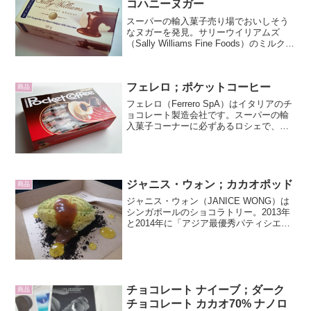
コハニーヌガー
スーパーの輸入菓子売り場でおいしそう
なヌガーを発見。サリーウイリアムズ
（Sally Williams Fine Foods）のミルクチ
ョコハニーヌガー（Soft Nougat Bar
Enrobed in Belgian Milk Choc...
フェレロ；ポケットコーヒー
商品
フェレロ（Ferrero SpA）はイタリアのチ
ョコレート製造会社です。スーパーの輸
入菓子コーナーに必ずあるロシェで、お
馴染みですね。そんなフェレロのロング
セラー商品に、ポケットコーヒー
（Pocket Coffee）があります。1968年
に...
ジャニス・ウォン；カカオポッド
商品
ジャニス・ウォン（JANICE WONG）は
シンガポールのショコラトリー。2013年
と2014年に「アジア最優秀パティシエ」
に選出。アートと食を融合した芸術的な
世界観で人気を集めています。2016年、
新宿に日本一号店のデザートバーをオー
プン...
チョコレート ナイーブ；ダーク
商品
チョコレート カカオ70% ナノロ