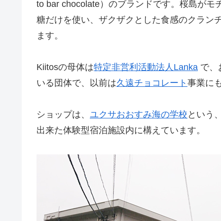
to bar chocolate）のブランドです
糖だけを使い、ザクザクとした食感のクラン
ます。
Kiitosの母体は
特定非営利活動法人Lanka
で、
いる団体で、以前は
久遠チョコレート
事業に
ショップは、
ユクサおおすみ海の学校
という
出来た体験型宿泊施設内に構えています。