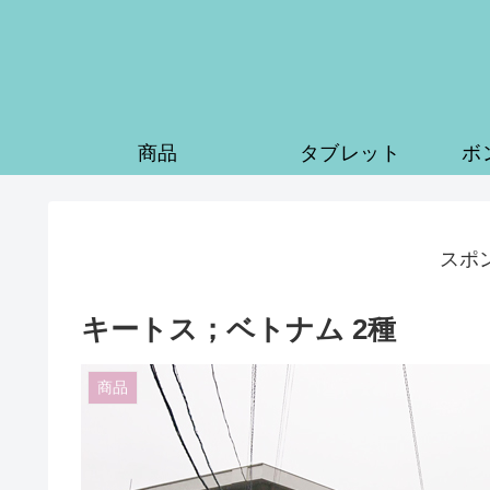
商品
タブレット
ボ
スポ
キートス；ベトナム 2種
商品