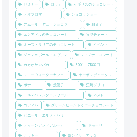
セミナー
ロッテ
イギリスのチョコレート
テオブロマ
ショコラショー
アムール・デュ・ショコラ
和菓子
エクアドルのチョコレート
官能チャート
オーストラリアのチョコレート
イベント
ジャン＝ポール・エヴァン
ママノチョコレート
カカオサンパカ
5001～7500円
スローウォーターカフェ
オーボンヴュータン
ボナ
焼菓子
江崎グリコ
GINZAバレンタインワールド
ネスレ
ゴディバ
グリーンビーントゥバーチョコレート
ピエール・エルメ・パリ
ディーンアンドデルーカ
ドモーリ
クッキー
ヨシノリ・アサミ