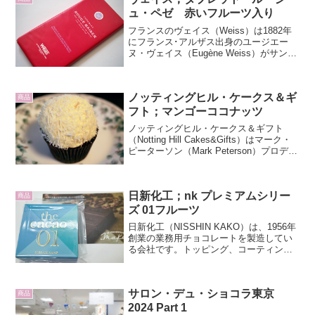
ュ・ペゼ 赤いフルーツ入り
フランスのヴェイス（Weiss）は1882年
にフランス･アルザス出身のユージエー
ヌ・ヴェイス（Eugène Weiss）がサンテ
ティエンヌという町に創業しました。カ
カオ豆からチョコレートの製造まで手が
ける、数少ないクーベルチュールのメー
ノッティングヒル・ケークス＆ギ
カー...
商品
フト；マンゴーココナッツ
ノッティングヒル・ケークス＆ギフト
（Notting Hill Cakes&Gifts）はマーク・
ピーターソン（Mark Peterson）プロデュ
ースにより1990年ロンドンのノッティン
グヒルで誕生しました。カップケーキや
クッキーはどれも上...
日新化工；nk プレミアムシリー
商品
ズ 01フルーツ
日新化工（NISSHIN KAKO）は、1956年
創業の業務用チョコレートを製造してい
る会社です。トッピング、コーティン
グ、フィリング用等様々な用途で、チョ
コレート食品の生産現場を支えていま
す。カカオパルプを甘味料に使ったチョ
サロン・デュ・ショコラ東京
コレートを開発...
商品
2024 Part 1