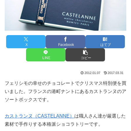
X
Facebook
はてブ
LINE
コピー
2012.01.07
2017.03.31
フェリシモの幸せのチョコレートでクリスマス特別便を買
いました。フランスの港町ナントにあるカストランヌのア
ソートボックスです。
カストランヌ（CASTELANNE）
は職人さん達が厳選した
素材で手作りする本格派ショコラトリーです。