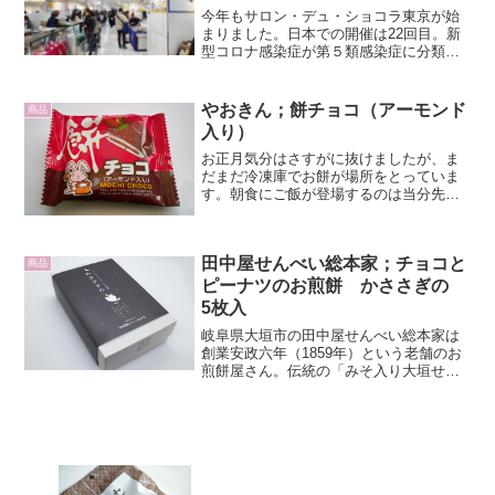
今年もサロン・デュ・ショコラ東京が始
まりました。日本での開催は22回目。新
型コロナ感染症が第５類感染症に分類さ
れて初めてのサロン・デュ・ショコラ開
催です。といっても、コロナ前の大掛か
りなイベントが復活したわけではなく、
やおきん；餅チョコ（アーモンド
商品
去年と同じく会場は伊勢...
入り）
お正月気分はさすがに抜けましたが、ま
だまだ冷凍庫でお餅が場所をとっていま
す。朝食にご飯が登場するのは当分先に
なりそうです。そうは言ってもお餅は嫌
いじゃないので、さらにオヤツに餅チョ
コ（MOCHI CHOCO）なんか買ってみた
田中屋せんべい総本家；チョコと
りして。駄菓子な...
商品
ピーナツのお煎餅 かささぎの
5枚入
岐阜県大垣市の田中屋せんべい総本家は
創業安政六年（1859年）という老舗のお
煎餅屋さん。伝統の「みそ入り大垣せん
べい」を大切に守りながら、キャラメル
煎餅の「まつほ」や創業当時の原点に立
ち戻り新たに作り上げた「玉穂堂」等、
新たな挑戦に挑んだ商...