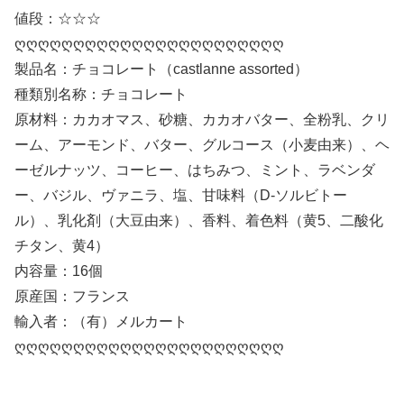
値段：☆☆☆
ღღღღღღღღღღღღღღღღღღღღღღღ
製品名：チョコレート（castlanne assorted）
種類別名称：チョコレート
原材料：カカオマス、砂糖、カカオバター、全粉乳、クリ
ーム、アーモンド、バター、グルコース（小麦由来）、ヘ
ーゼルナッツ、コーヒー、はちみつ、ミント、ラベンダ
ー、バジル、ヴァニラ、塩、甘味料（D-ソルビトー
ル）、乳化剤（大豆由来）、香料、着色料（黄5、二酸化
チタン、黄4）
内容量：16個
原産国：フランス
輸入者：（有）メルカート
ღღღღღღღღღღღღღღღღღღღღღღღ