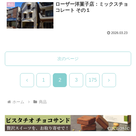
ローザー洋菓子店：ミックスチョ
商品
コレート その１
2026.03.23
次のページ
前
次
1
2
3
175
へ
へ
ホーム
商品