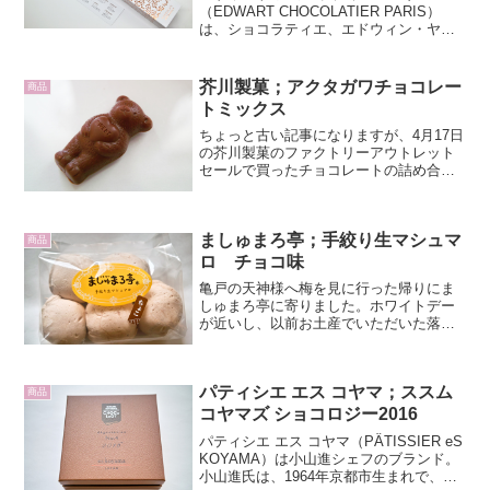
（EDWART CHOCOLATIER PARIS）
は、ショコラティエ、エドウィン・ヤン
サネ（EdwinYansané）によって 2014
年、パリにブティックをオープンし、
2017年から C.C.C.（フラ...
芥川製菓；アクタガワチョコレー
商品
トミックス
ちょっと古い記事になりますが、4月17日
の芥川製菓のファクトリーアウトレット
セールで買ったチョコレートの詰め合わ
せを紹介します。様々なチョコレートが
たっぷり入ったお徳用の大袋です。大袋
を開けるとチョコレートがいっぱい。幸
ましゅまろ亭；手絞り生マシュマ
せな瞬間です。広げて...
商品
ロ チョコ味
亀戸の天神様へ梅を見に行った帰りにま
しゅまろ亭に寄りました。ホワイトデー
が近いし、以前お土産でいただいた落花
生のマシュマロがとてもおいしかったの
で。ましゅまろ亭はJR亀戸駅南口の近く
にあるマシュマロ専門店。こちらのマシ
パティシエ エス コヤマ；ススム
ュマロは全て手絞りで丁...
商品
コヤマズ ショコロジー2016
パティシエ エス コヤマ（PÂTISSIER eS
KOYAMA）は小山進シェフのブランド。
小山進氏は、1964年京都市生まれで、