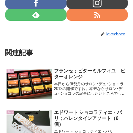
lovechoco
関連記事
フランセ；ビターミルフィユ ビ
商品
ターオレンジ
本日から伊勢丹のサロン･デュ･ショコラ
2012の開催ですね。本来ならサロン･デ
ュ･ショコラの記事にしたいところでした
が、残念なことに、今週は東京を離れて
いまして新宿伊勢丹に行けません。週末
くらいは覗きに行けると良いんですけ
エドワート ショコラティエ・パ
ど。他のチョコレー...
商品
リ；バレンタインアソート（6
個）
エドワート ショコラティエ・パリ