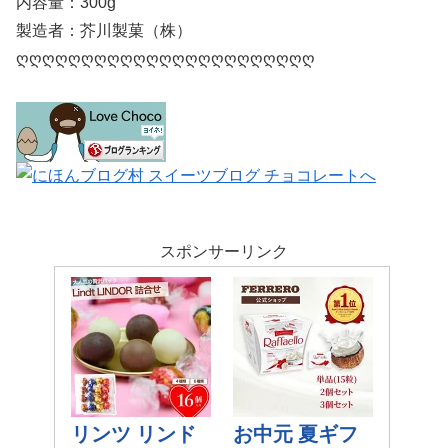
内容量：300g
製造者：芥川製菓（株）
ღღღღღღღღღღღღღღღღღღღღღღღ
スポンサーリンク