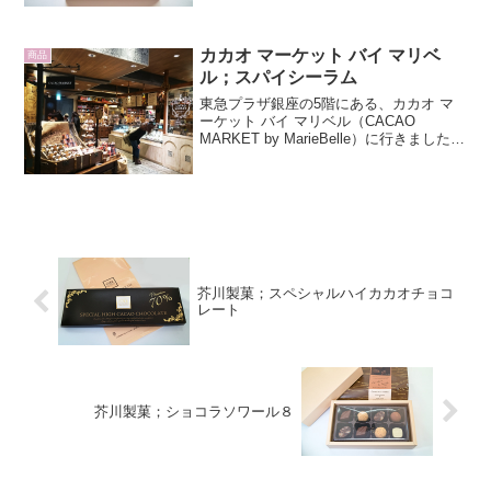
2003年兵庫県三田市にブティックをオー
プン。C.C.C.では2011年から2016年まで
6年連続で最高位を獲...
カカオ マーケット バイ マリベ
商品
ル；スパイシーラム
東急プラザ銀座の5階にある、カカオ マ
ーケット バイ マリベル（CACAO
MARKET by MarieBelle）に行きました。
クラシカルでアンティーク調の演出が光
る空間に、様々なチョコレートが並べら
れています。チョコレートボール、フ
ル...
芥川製菓；スペシャルハイカカオチョコ
レート
芥川製菓；ショコラソワール８