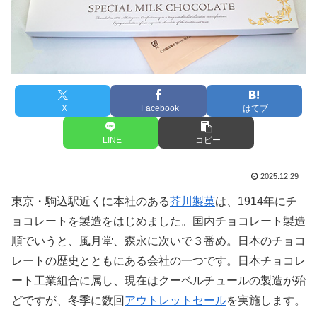
X
Facebook
はてブ
LINE
コピー
2025.12.29
東京・駒込駅近くに本社のある
芥川製菓
は、1914年にチ
ョコレートを製造をはじめました。国内チョコレート製造
順でいうと、風月堂、森永に次いで３番め。日本のチョコ
レートの歴史とともにある会社の一つです。日本チョコレ
ート工業組合に属し、現在はクーベルチュールの製造が殆
どですが、冬季に数回
アウトレットセール
を実施します。