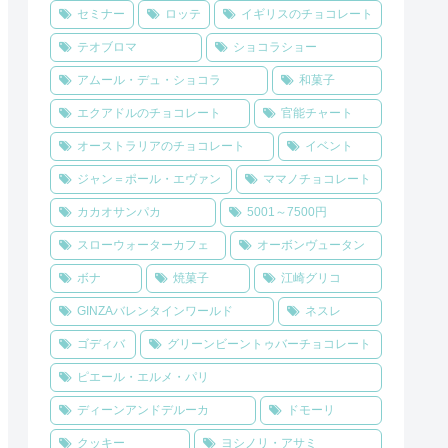
セミナー
ロッテ
イギリスのチョコレート
テオブロマ
ショコラショー
アムール・デュ・ショコラ
和菓子
エクアドルのチョコレート
官能チャート
オーストラリアのチョコレート
イベント
ジャン＝ポール・エヴァン
ママノチョコレート
カカオサンパカ
5001～7500円
スローウォーターカフェ
オーボンヴュータン
ボナ
焼菓子
江崎グリコ
GINZAバレンタインワールド
ネスレ
ゴディバ
グリーンビーントゥバーチョコレート
ピエール・エルメ・パリ
ディーンアンドデルーカ
ドモーリ
クッキー
ヨシノリ・アサミ