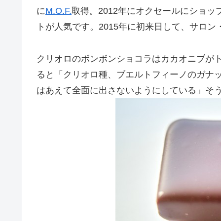
に
M.O.F.
取得。2012年にオクセールにショ
トが人気です。2015年に初来日して、サロ
クリオロのボンボンショコラはカカオニブが
ると「クリオロ種、ブエルトフィーノのガナ
はあえて全面に出さないようにしている」そ