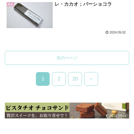
レ・カカオ；バーショコラ
商品
2024.09.02
次のページ
次
1
2
20
へ