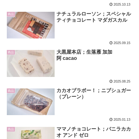
2025.10.13
ナチュラルローソン；スペシャル
商品
ティチョコレート マダガスカル
2025.09.15
大黒屋本店；生落雁 加加
商品
阿 cacao
2025.08.25
カカオブラボー！；ニブシュガー
商品
（プレーン）
2025.01.13
ママノチョコレート；バニラカカ
商品
オ アンド ゼロ