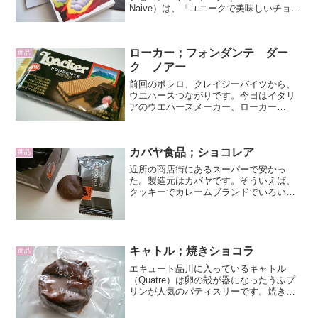
Naive）は、「ユニークで美味しいチョコ
レートをつくる」というコンセプトのも
と、ドマンタス・ウズパリス（Domantas
Užpalis）氏によって創設されま...
ローカー；フォンダンテ ダー
商品
ク ノアー
前回のボレロ、クレイジーバイツから、
ウエハースつながりです。今日はイタリ
アのウエハースメーカー、ローカー
（LOACKER）のフォンダンテダーク
ノアー（ダークチョコレートクリームク
リスピーウエハース；LOACKER
カバヤ食品；ショコレア
FONDANTE DAR...
商品
近所の商店街にあるスーパーで安かっ
た。製造元はカバヤです。そういえば、
クッキーでカレームブランドでいろいろ
出してましたね。carême（カレーム）と
はフランスのお祭り。祈りと償いの期間
です。３月最後の水曜日Cendreから４０
日間がそれにあ...
キャトル；焼きショコラ
商品
エキュート品川に入っているキャトル
（Quatre）は卵の殻が器になったうふプ
リンが人気のパティスリーです。焼きシ
ョコラです。透明の袋に入っています。
お土産用の箱売りももあります。中身は