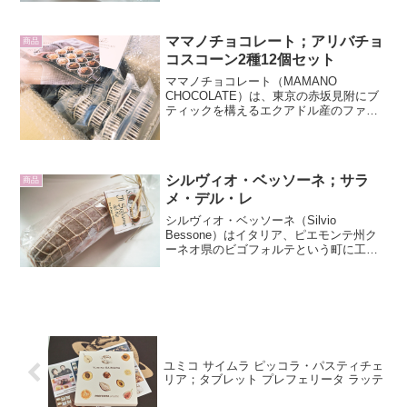
チョコレートケーキ。中心に生チョコレ
ートが埋め込まれてい...
ママノチョコレート；アリバチョ
商品
コスコーン2種12個セット
ママノチョコレート（MAMANO
CHOCOLATE）は、東京の赤坂見附にブ
ティックを構えるエクアドル産のファイ
ンカカオ、アリバ種専門のチョコレート
店です。そんなチョコレート専門店でス
コーンを通販しました。アリバチョコス
コーン2種12個セッ...
シルヴィオ・ベッソーネ；サラ
商品
メ・デル・レ
シルヴィオ・ベッソーネ（Silvio
Bessone）はイタリア、ピエモンテ州ク
ーネオ県のビゴフォルテという町に工房
があります。サラメ・デル・レ（Jl
Salame del Re）はサラミの形をしたチョ
コレートです。ネットに入った様子はま
さ...
ユミコ サイムラ ピッコラ・パスティチェ
リア；タブレット プレフェリータ ラッテ