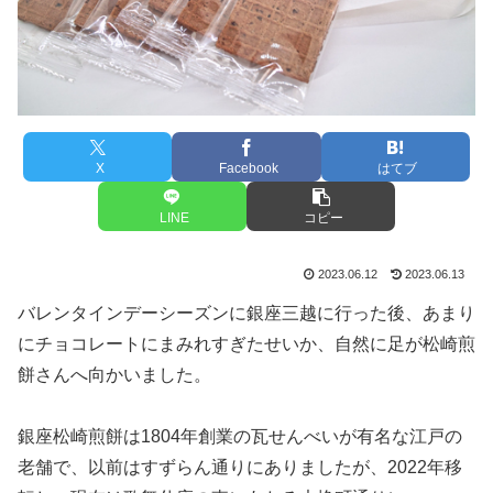
X
Facebook
はてブ
LINE
コピー
2023.06.12
2023.06.13
バレンタインデーシーズンに銀座三越に行った後、あまり
にチョコレートにまみれすぎたせいか、自然に足が松崎煎
餅さんへ向かいました。
銀座松崎煎餅は1804年創業の瓦せんべいが有名な江戸の
老舗で、以前はすずらん通りにありましたが、2022年移