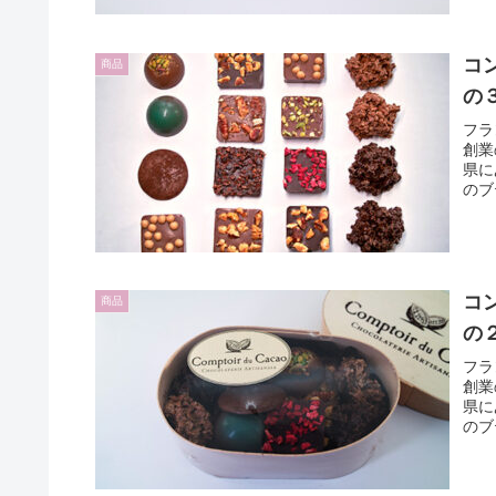
コ
商品
の
フラ
創業
県に
のブ
コ
商品
の
フラ
創業
県に
のブ