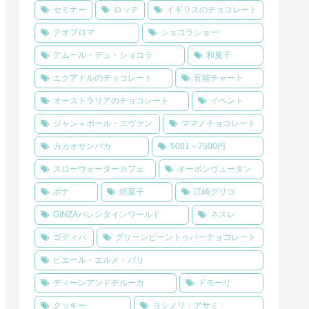
セミナー
ロッテ
イギリスのチョコレート
テオブロマ
ショコラショー
アムール・デュ・ショコラ
和菓子
エクアドルのチョコレート
官能チャート
オーストラリアのチョコレート
イベント
ジャン＝ポール・エヴァン
ママノチョコレート
カカオサンパカ
5001～7500円
スローウォーターカフェ
オーボンヴュータン
ボナ
焼菓子
江崎グリコ
GINZAバレンタインワールド
ネスレ
ゴディバ
グリーンビーントゥバーチョコレート
ピエール・エルメ・パリ
ディーンアンドデルーカ
ドモーリ
クッキー
ヨシノリ・アサミ