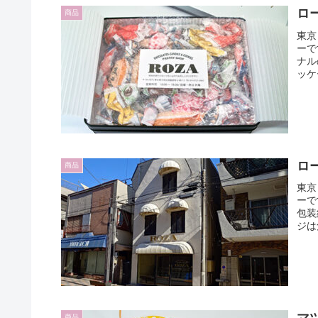
ロ
商品
東京
ーで
ナル
ッケ
ロ
商品
東京
ーで
包装
ジは
マ
商品