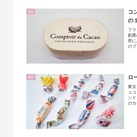
コ
商品
の
フラ
創業
県に
のブ
ロ
商品
東京
ョコ
ンド
のカ