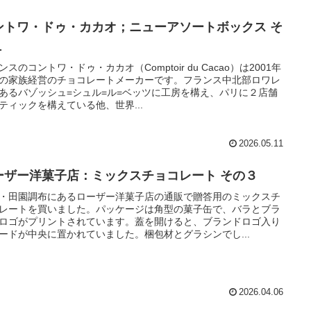
ントワ・ドゥ・カカオ；ニューアソートボックス そ
１
ンスのコントワ・ドゥ・カカオ（Comptoir du Cacao）は2001年
の家族経営のチョコレートメーカーです。フランス中北部ロワレ
あるバゾッシュ=シュル=ル=ベッツに工房を構え、パリに２店舗
ティックを構えている他、世界...
2026.05.11
ーザー洋菓子店：ミックスチョコレート その３
・田園調布にあるローザー洋菓子店の通販で贈答用のミックスチ
レートを買いました。パッケージは角型の菓子缶で、バラとブラ
ロゴがプリントされています。蓋を開けると、ブランドロゴ入り
ードが中央に置かれていました。梱包材とグラシンでし...
2026.04.06