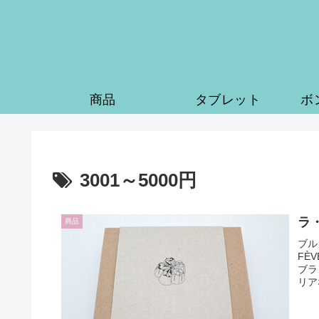
商品
タブレット
ボ
3001～5000円
ラ
商品
ブル
FÈ
ブラ
リア