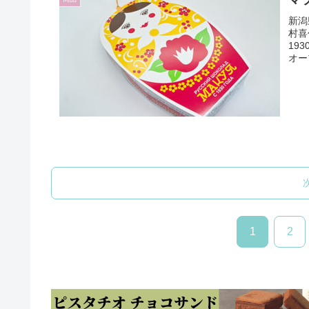
新潟
村喜
19
オー
1
2