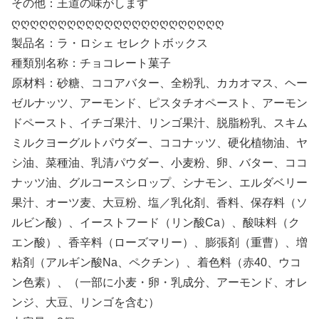
その他：王道の味がします
ღღღღღღღღღღღღღღღღღღღღღღღ
製品名：ラ・ロシェ セレクトボックス
種類別名称：チョコレート菓子
原材料：砂糖、ココアバター、全粉乳、カカオマス、ヘー
ゼルナッツ、アーモンド、ピスタチオペースト、アーモン
ドペースト、イチゴ果汁、リンゴ果汁、脱脂粉乳、スキム
ミルクヨーグルトパウダー、ココナッツ、硬化植物油、ヤ
シ油、菜種油、乳清パウダー、小麦粉、卵、バター、ココ
ナッツ油、グルコースシロップ、シナモン、エルダベリー
果汁、オーツ麦、大豆粉、塩／乳化剤、香料、保存料（ソ
ルビン酸）、イーストフード（リン酸Ca）、酸味料（ク
エン酸）、香辛料（ローズマリー）、膨張剤（重曹）、増
粘剤（アルギン酸Na、ペクチン）、着色料（赤40、ウコ
ン色素）、（一部に小麦・卵・乳成分、アーモンド、オレ
ンジ、大豆、リンゴを含む）