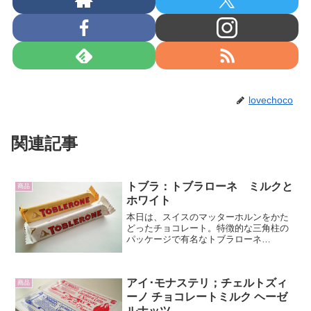
lovechoco
関連記事
トブラ：トブラローネ ミルクと
商品
ホワイト
本日は、スイスのマッターホルンをかた
どったチョコレート。特徴的な三角柱の
パッケージで有名なトブラローネ
（TOBLERONE）のミルクとホワイトの
紹介です。三角のチョコレートバーで、
ギザギザの切れ込みが連なる山の様にみ
アイ･モナステリ；チェルトズィ
えます。1868年、スイ...
商品
ーノ チョコレートミルク ヘーゼ
ルナッツ