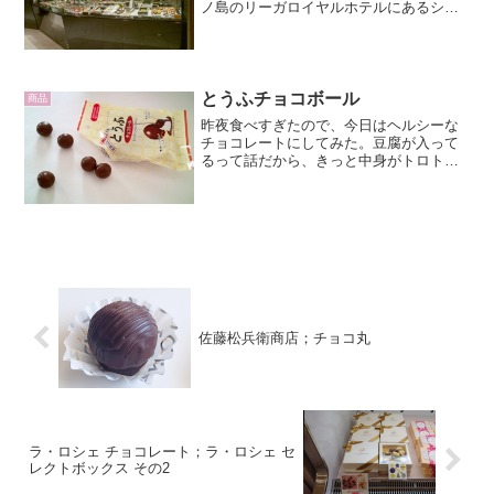
ノ島のリーガロイヤルホテルにあるショ
コラティエです。大阪駅からは距離があ
りますが、リーガロイヤル行きの無料シ
ャトルバスが頻繁に行き来...
とうふチョコボール
商品
昨夜食べすぎたので、今日はヘルシーな
チョコレートにしてみた。豆腐が入って
るって話だから、きっと中身がトロトロ
なのかと思っていたら、実は、サクサク
してました。豆腐をフリーズドライして
チョコレートコーティングしたものらし
い。たしかに豆腐な感じは...
佐藤松兵衛商店；チョコ丸
ラ・ロシェ チョコレート；ラ・ロシェ セ
レクトボックス その2