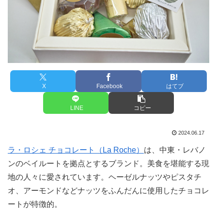
X
Facebook
はてブ
LINE
コピー
2024.06.17
ラ・ロシェ チョコレート（La Roche）
は、中東・レバノ
ンのベイルートを拠点とするブランド。美食を堪能する現
地の人々に愛されています。ヘーゼルナッツやピスタチ
オ、アーモンドなどナッツをふんだんに使用したチョコレ
ートが特徴的。