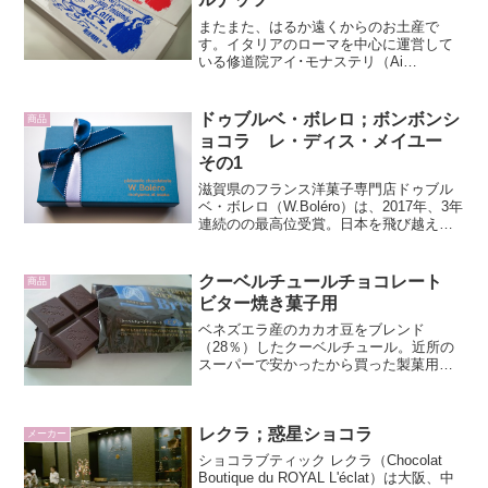
またまた、はるか遠くからのお土産で
す。イタリアのローマを中心に運営して
いる修道院アイ･モナステリ（Ai
Monasteri）のチョコレートです。アイ･
モナステリ修道院は、1894年創設で、
100年以上の歴史を通して数々の自然食品
ドゥブルベ・ボレロ；ボンボンシ
商品
やナチュラル...
ョコラ レ・ディス・メイユー
その1
滋賀県のフランス洋菓子専門店ドゥブル
ベ・ボレロ（W.Boléro）は、2017年、3年
連続のの最高位受賞。日本を飛び越え、
いまや世界が認めるトップ・ショコラテ
ィエとして輝かしい存在感を放っている
渡邊シェフのブランドです。ボンボンシ
クーベルチュールチョコレート
商品
ョコラ レ...
ビター焼き菓子用
ベネズエラ産のカカオ豆をブレンド
（28％）したクーベルチュール。近所の
スーパーで安かったから買った製菓用チ
ョコレート。量もたっぷりなので、厚み
もあり、冷凍庫で冷やしていると歯が折
れそうに固い。しかし、ビターうまーい
レクラ；惑星ショコラ
（幸せ）甘みはギリギリまで...
メーカー
ショコラブティック レクラ（Chocolat
Boutique du ROYAL L'éclat）は大阪、中