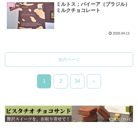
ミルトス；バイーア（ブラジル）
商品
ミルクチョコレート
2026.04.13
次のページ
次
1
2
34
へ