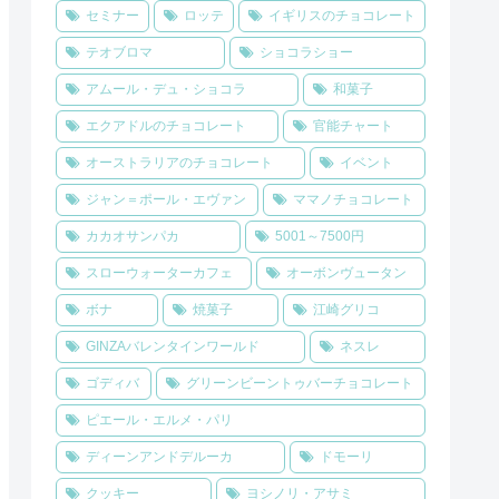
セミナー
ロッテ
イギリスのチョコレート
テオブロマ
ショコラショー
アムール・デュ・ショコラ
和菓子
エクアドルのチョコレート
官能チャート
オーストラリアのチョコレート
イベント
ジャン＝ポール・エヴァン
ママノチョコレート
カカオサンパカ
5001～7500円
スローウォーターカフェ
オーボンヴュータン
ボナ
焼菓子
江崎グリコ
GINZAバレンタインワールド
ネスレ
ゴディバ
グリーンビーントゥバーチョコレート
ピエール・エルメ・パリ
ディーンアンドデルーカ
ドモーリ
クッキー
ヨシノリ・アサミ