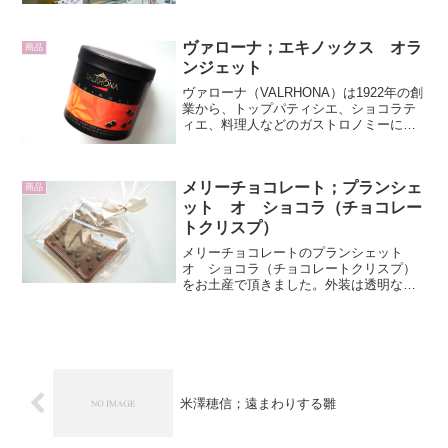
だと空いています。2階のカフェスペース
はカウンターと二人席が三つあるのです
が、カウンターは空いていました。ピエ
ヴァローナ；エキノックス オラ
ール マルコリーニ（P...
商品
ンジェット
ヴァローナ（VALRHONA）は1922年の創
業から、トップパティシエ、ショコラテ
ィエ、料理人などのガストロノミーに携
わる職人から絶大な支持を受け続けてい
るフランスのクーベルチュールを製造す
るチョコレート会社です。ヴァローナの
メリーチョコレート；プランシェ
こだわりは、原...
商品
ット オ ショコラ（チョコレー
トクリスプ）
メリーチョコレートのプランシェット
オ ショコラ（チョコレートクリスプ）
をお土産で頂きました。外装は透明なフ
ィルムの袋でリボンで飾られています。
中身のおしゃれなデザインのチョコレー
トが透けて見えます。プラスチックの枠
に収められているのは、薄...
米澤穂信；遠まわりする雛