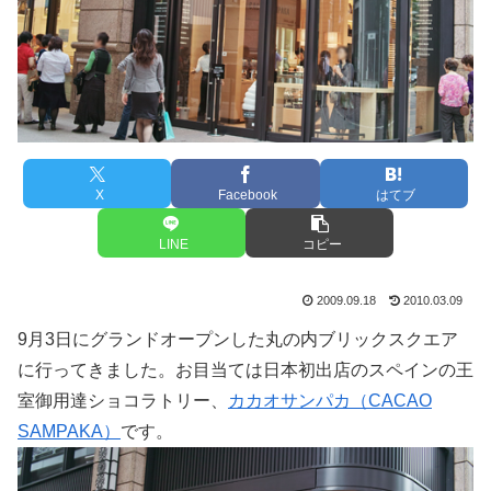
X
Facebook
はてブ
LINE
コピー
2009.09.18
2010.03.09
9月3日にグランドオープンした丸の内ブリックスクエア
に行ってきました。お目当ては日本初出店のスペインの王
室御用達ショコラトリー、
カカオサンパカ（CACAO
SAMPAKA）
です。