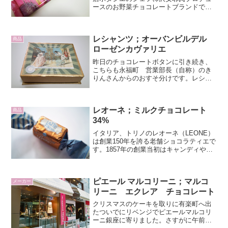
ースのお野菜チョコレートブランドで
す。トマトに引き続き、今回はやさいの
スティックチョコ（Vegetable
Chocolate）紫イモを紹介します。ムラサ
レシャンツ；オーバンビルデル
キイモはクリー...
商品
ローゼンカヴァリエ
昨日のチョコレートボタンに引き続き、
こちらも永福町 営業部長（自称）のき
りんさんからのおすそ分けです。レシャ
ンツ（Wiener Schokoladen Manufaktur
Leschanz）のショコラトリー、ショコラ
デ・ケーニッヒ（Sch...
レオーネ；ミルクチョコレート
商品
34%
イタリア、トリノのレオーネ（LEONE）
は創業150年を誇る老舗ショコラティエで
す。1857年の創業当初はキャンディやグ
ミを生産していましたが、チョコレート
が一般的になってきた19世紀に入ってか
らは、焙煎から製品完成まで一貫した製
ピエール マルコリーニ；マルコ
造をしてい...
メーカー
リーニ エクレア チョコレート
クリスマスのケーキを取りに有楽町へ出
たついでにリベンジでピエールマルコリ
ーニ銀座に寄りました。さすがに午前中