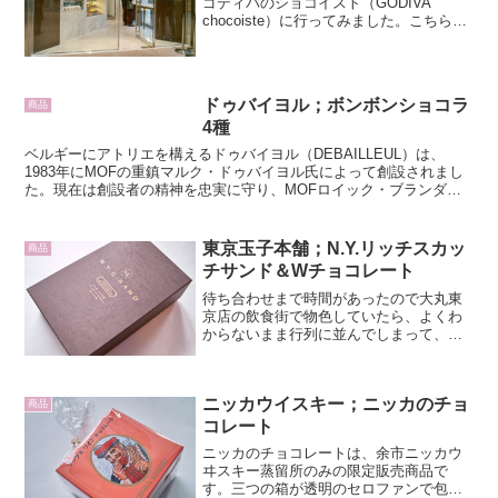
ゴディバのショコイスト（GODIVA
chocoiste）に行ってみました。こちらの
コーヒーがすごくおいしいと聞いていた
のでとても興味があったのですが、ゴデ
ィバなんだからとまずはショコラショー
をいただ...
ドゥバイヨル；ボンボンショコラ
商品
4種
ベルギーにアトリエを構えるドゥバイヨル（DEBAILLEUL）は、
1983年にMOFの重鎮マルク・ドゥバイヨル氏によって創設されまし
た。現在は創設者の精神を忠実に守り、MOFロイック・ブランダン
（Loïc Blandin）氏がシェフ ショコ...
東京玉子本舗；N.Y.リッチスカッ
商品
チサンド＆Wチョコレート
待ち合わせまで時間があったので大丸東
京店の飲食街で物色していたら、よくわ
からないまま行列に並んでしまって、
N.Y.キャラメルサンドを買いました。東
京って怖い。N.Y.C.SANDは東京土産のお
菓子作りをしている、東京玉子本舗の新
ニッカウイスキー；ニッカのチョ
しいブランド...
商品
コレート
ニッカのチョコレートは、余市ニッカウ
ヰスキー蒸留所のみの限定販売商品で
す。三つの箱が透明のセロファンで包ま