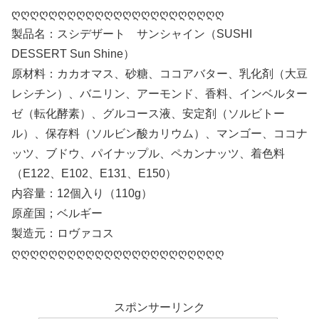
ღღღღღღღღღღღღღღღღღღღღღღღ
製品名：スシデザート サンシャイン（SUSHI
DESSERT Sun Shine）
原材料：カカオマス、砂糖、ココアバター、乳化剤（大豆
レシチン）、バニリン、アーモンド、香料、インベルター
ゼ（転化酵素）、グルコース液、安定剤（ソルビトー
ル）、保存料（ソルビン酸カリウム）、マンゴー、ココナ
ッツ、ブドウ、パイナップル、ペカンナッツ、着色料
（E122、E102、E131、E150）
内容量：12個入り（110g）
原産国；ベルギー
製造元：ロヴァコス
ღღღღღღღღღღღღღღღღღღღღღღღ
スポンサーリンク