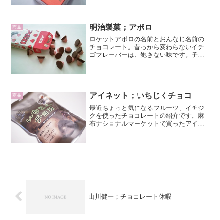
れています。箱には、ニッカウヰスキー
のトレードマーク、左手に大麦の穂を、
右手にウイスキーのテイスティング用グ
明治製菓；アポロ
ラスを持つ男が描かれていま...
商品
ロケットアポロの名前とおんなじ名前の
チョコレート。昔っから変わらないイチ
ゴフレーバーは、飽きない味です。子供
の頃はピンクの部分と茶色の部分を割っ
て別々に食べたりしたね。アポロにはか
わいいうさぎのキャラクターがいます。
月のルナタウンに住んでい...
アイネット；いちじくチョコ
商品
最近ちょっと気になるフルーツ、イチジ
クを使ったチョコレートの紹介です。麻
布ナショナルマーケットで買ったアイネ
ットの冬季限定商品、いちじくチョコで
す。深いチョコレート色のパッケージに
内容物を模したイラストが描かれていま
す。上のほうがドットにな...
山川健一；チョコレート休暇