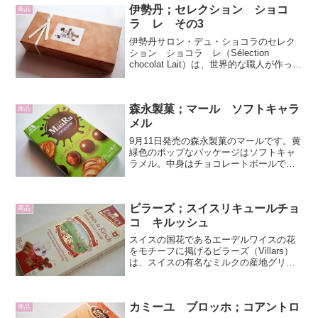
伊勢丹；セレクション ショコ
商品
ラ レ その3
伊勢丹サロン・デュ・ショコラのセレク
ション ショコラ レ（Sélection
chocolat Lait）は、世界的な職人が作った
ミルクチョコレートベースのボンボンシ
ョコラのセレクションボックスです。ベ
ージュ色のやさしいトーンの外箱で、白
森永製菓；マール ソフトキャラ
の...
商品
メル
9月11日発売の森永製菓のマールです。黄
緑色のポップなパッケージはソフトキャ
ラメル。中身はチョコレートボールで
す。商品説明によると「くにゅんとやわ
らかな食感の次には、さっくりとしたキ
ャラメルの噛み心地が愉しめる新しいチ
ビラーズ；スイスリキュールチョ
ョコレートボールができ...
商品
コ キルッシュ
スイスの国花であるエーデルワイスの花
をモチーフに掲げるビラーズ（Villars）
は、スイスの有名なミルクの産地グリュ
イエール地方に1901年にカイザー・ヴィ
ルヘルム（Wilhelm Kaiser）氏が創立しま
した。ヨーロッパの多くの王室御用...
カミーユ ブロッホ；コアントロ
商品