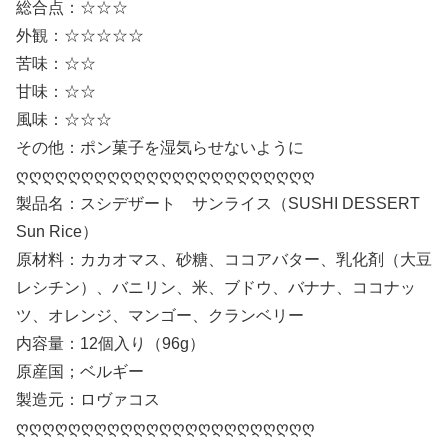
総合点：☆☆☆
外観：☆☆☆☆☆
苦味：☆☆
甘味：☆☆
風味：☆☆☆
その他：ポン菓子を湿気らせないように
ღღღღღღღღღღღღღღღღღღღღღღღ
製品名：スシデザート サンライス（SUSHI DESSERT
Sun Rice）
原材料：カカオマス、砂糖、ココアバター、乳化剤（大豆
レシチン）、バニリン、米、ブドウ、バナナ、ココナッ
ツ、オレンジ、マンゴー、クランベリー
内容量：12個入り（96g）
原産国；ベルギー
製造元：ロヴァコス
ღღღღღღღღღღღღღღღღღღღღღღღ