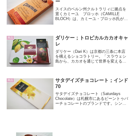
ー
スイスのベルン州クルトラリィに拠点を
置くカミーユ ブロッホ（CAMILLE
BLOCH）は、カミーユ・ブロッホ氏が
1929年に創設し、現在３世代目のダニエ
ル・ブロッホが引き継ぐ家族経営のチョ
コレート専業メーカーです。コアントロ
ダリケー；トロピカルカカオキャ
ー（COINT...
商品
レ
ダリケー（Dari K）は京都の三条に本店
を構えるショコラトリー。「スラウェシ
島から、カカオを通じて世界を変える」
という想いとともに京都からチョコレー
トの魅力を世界に発信しています。Dari
Kのブランド名の意味は、スラウェシ島が
サタデイズチョコレート；インド
「K 」の...
商品
70
サタデイズチョコレート（Saturdays
Chocolate）は札幌市にあるビーントゥバ
ーチョコレートのブランドです。シング
ルオリジンの豆を使って豆の特製に合わ
せて自社の焙煎機でローストし、カカオ
豆とキビ砂糖をコンチングするだけでカ
カオ7...