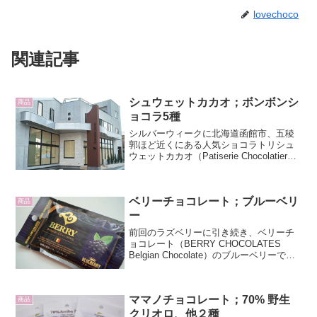
lovechoco
関連記事
シュウェットカカオ；ボンボンシ
商品
ョコラ5種
シルバーウィークに北海道函館市、五稜
郭ほど近くにある人気ショコラトリシュ
ウェットカカオ（Patiserie Chocolatier
Chouette Cacao）に行ってきました。入
口の正面にケーキ、その右にとチョコレ
ートのショーウィンドウ...
ベリーチョコレート；ブルーベリ
商品
ー
前回のラズベリーに引き続き、ベリーチ
ョコレート（BERRY CHOCOLATES
Belgian Chocolate）のブルーベリーで
す。黒をベースにしたゴージャスな色調
のパッケージです。ラズベリーほどでは
ありませんが、青紫のアクセントカラ...
ママノチョコレート；70% 野生
商品
クリオロ、他２種