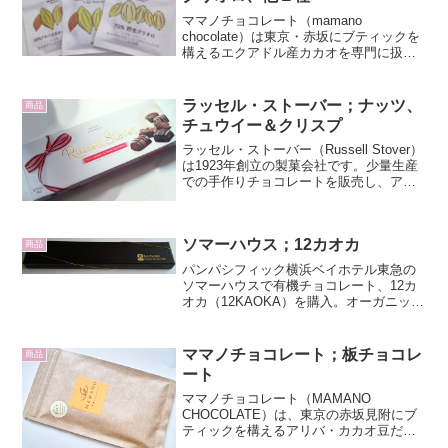
ママノチョコレート（mamano
chocolate）は東京・赤坂にブティックを
構えるエクアドル産カカオを専門に扱う
クラフトチョコレートメーカーです。先
住民の生活向上と地球環境の保全に寄与
するチャクラ認証の第一号のブランドで
ラッセル・ストーバー；ナッツ、
商品
す。チャクラ認証...
チュウイー＆クリスプ
ラッセル・ストーバー（Russell Stover）
は1923年創立の製菓会社です。少量生産
での手作りチョコレートを販売し、アメ
リカ、カナダを中心に世界中で広く取り
扱われています。アメリカ土産にナッ
ツ・チュウイー＆クリスプ（Nut, Che...
ソマーハウス；12カオカ
商品
パンパシフィック横浜ベイホテル東急の
ソマーハウスで有機チョコレート、12カ
オカ（12KAOKA）を購入。オーガニック
専門のチョコレートメーカーフランス
KAOKA社の特級品アリバ・ナシオナル
（カカオ豆の種類）をふんだんに使った
ママノチョコレート；板チョコレ
商品
チョコレート。ア...
ート
ママノチョコレート（MAMANO
CHOCOLATE）は、東京の赤坂見附にブ
ティックを構えるアリバ・カカオ豆だけ
を使ったチョコレート店です。この春、