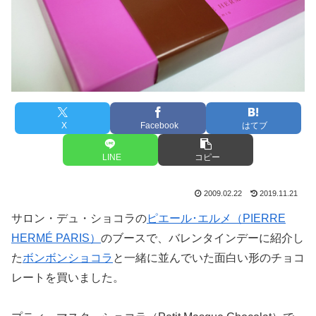
X
Facebook
はてブ
LINE
コピー
2009.02.22
2019.11.21
サロン・デュ・ショコラの
ピエール･エルメ（PIERRE
HERMÉ PARIS）
のブースで、バレンタインデーに紹介し
た
ボンボンショコラ
と一緒に並んでいた面白い形のチョコ
レートを買いました。