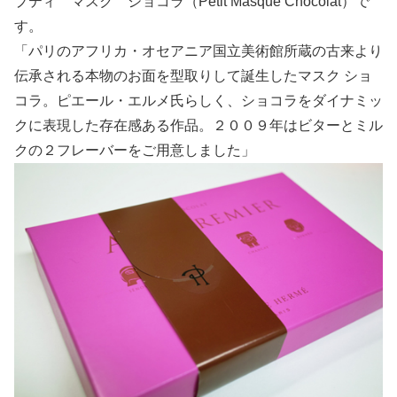
プティ マスク ショコラ（Petit Masque Chocolat）で
す。
「パリのアフリカ・オセアニア国立美術館所蔵の古来より
伝承される本物のお面を型取りして誕生したマスク ショ
コラ。ピエール・エルメ氏らしく、ショコラをダイナミッ
クに表現した存在感ある作品。２００９年はビターとミル
クの２フレーバーをご用意しました」