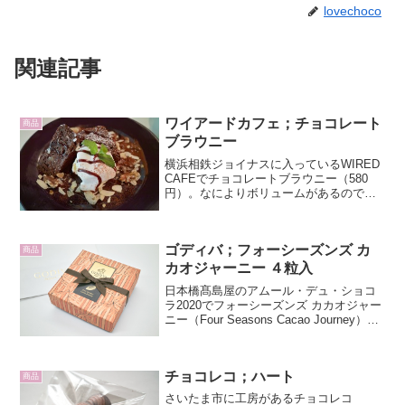
lovechoco
関連記事
ワイアードカフェ；チョコレート
商品
ブラウニー
横浜相鉄ジョイナスに入っているWIRED
CAFEでチョコレートブラウニー（580
円）。なによりボリュームがあるので満
足度高い。ブラウニーの回りに散りばめ
られたアーモンドもたっぷり、ブラウニ
ーの中にもマカダミアナッツのクランチ
ゴディバ；フォーシーズンズ カ
がたっぷり。ブ...
商品
カオジャーニー ４粒入
日本橋髙島屋のアムール・デュ・ショコ
ラ2020でフォーシーズンズ カカオジャー
ニー（Four Seasons Cacao Journey）４
粒入を買いました。商品説明によると
「～カカオでめぐる、はじめての四季～
ゴディバのシェフショコラティ...
チョコレコ；ハート
商品
さいたま市に工房があるチョコレコ