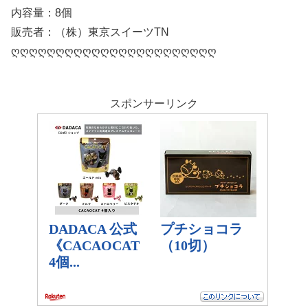
内容量：8個
販売者：（株）東京スイーツTN
ღღღღღღღღღღღღღღღღღღღღღღღ
スポンサーリンク