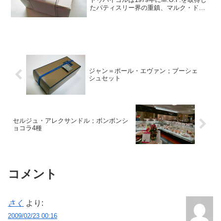
たパティスリー界の重鎮、マルク・ドゥ
バイヨル氏が1983年に創立したショコラ
トリーです。現在は二人のシェフ、ジ
ル・ドゥマンジュ、ロイック・ブランダ
ン両氏が創業...
ジャン＝ポール・エヴァン；ブーシェ
シュセット
セルジュ・アレクサンドル；ボンボンシ
ョコラ4種
コメント
さく
より:
2009/02/23 00:16