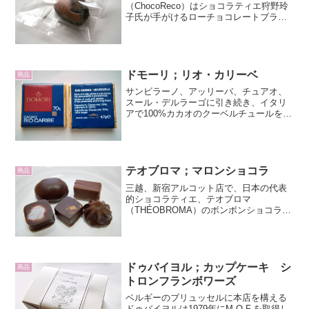
（ChocoReco）はショコラティエ狩野玲
子氏が手がけるローチョコレートブラン
ドです。チョコレコのローチョコレート
は、エクアドル産有機カカオをメイン
に、様々な産地のカカオ豆を使い分け、
甘味料は低GI値の有機...
ドモーリ；リオ・カリーベ
商品
サンビラーノ、アッリーバ、チュアオ、
スール・デルラーゴに引き続き、イタリ
アで100%カカオのクーベルチュールを世
界で始めて生み出したドモーリ
（DOMORI）社のチョコレートを紹介し
ます。本日は青いラベルのリオ・カリー
ベ（RIO CARIBE...
テオブロマ；マロンショコラ
商品
三越、新宿アルコット店で、日本の代表
的ショコラティエ、テオブロマ
（THÉOBROMA）のボンボンショコラを
買いました。左上から時計回りに、マロ
ンショコラ、カラカス、ラコンセプショ
ン、メリダ、シパオです。本日はこの中
からマロンショコラを紹介し...
ドゥバイヨル；カップケーキ シ
商品
トロンフランボワーズ
ベルギーのブリュッセルに本店を構える
ドゥバイヨルは1979年にM.O.F.を取得し