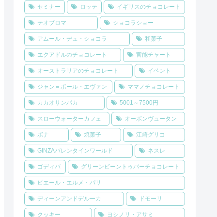
セミナー
ロッテ
イギリスのチョコレート
テオブロマ
ショコラショー
アムール・デュ・ショコラ
和菓子
エクアドルのチョコレート
官能チャート
オーストラリアのチョコレート
イベント
ジャン＝ポール・エヴァン
ママノチョコレート
カカオサンパカ
5001～7500円
スローウォーターカフェ
オーボンヴュータン
ボナ
焼菓子
江崎グリコ
GINZAバレンタインワールド
ネスレ
ゴディバ
グリーンビーントゥバーチョコレート
ピエール・エルメ・パリ
ディーンアンドデルーカ
ドモーリ
クッキー
ヨシノリ・アサミ