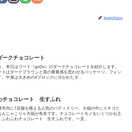
lovechoco
ダークチョコレート
、本日はゴード（goDo）のダークチョコレートを紹介します。
ートはダークブラウンと黒の重量感を思わせるパッケージ。フォン
。中身は大きめの4ブロックに分かれたダ...
わチョコレート 生すふれ
崎市内に7店舗を構える人気のパティスリー。大福の中にイチゴと
なんじゃこりゃ大福が有名です。チョコレートモノをいくつかお土
ふわふわチョコレート 生すふれです。一見...