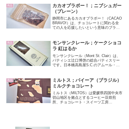
ランドに...
カカオブラボー！；ニブシュガー
商品
（プレーン）
静岡市にあるカカオブラボー！（CACAO
BRAVO!）は、チョコレートに関わる全
ての人を応援したいという意味のブラン
ド名そのままに、精神保健福祉士である
中村幹子氏が福祉事業所ZAQTの運営と並
行してチョコレートを作っています。通
モンサンクレール；ケークショコ
商品
販でニブシ...
ラ 紅はるか
モンサンクレール（Mont St. Clair）は、
パティシエ辻口博啓の総合パティスリー
です。日本橋高島屋S.C.のアムール・デ
ュ・ショコラ2025で、ケークショコラ紅
はるかを買いました。高島屋限定商品で
す。窓付き封筒型の紙箱ながら輸送に
ミルトス；バイーア（ブラジル）
商品
も...
ミルクチョコレート
ミルトス（MILTOS）は愛媛県四国中央市
切山地区を拠点とするコーヒー豆焙煎
所、チョコレート・スイーツ工房
GBC（Grab Bag Coffee stop）のチョコ
レートブランドです。代表の髙橋賢次氏
はコーヒー鑑定士でもあり、各国のコー
ヒー...