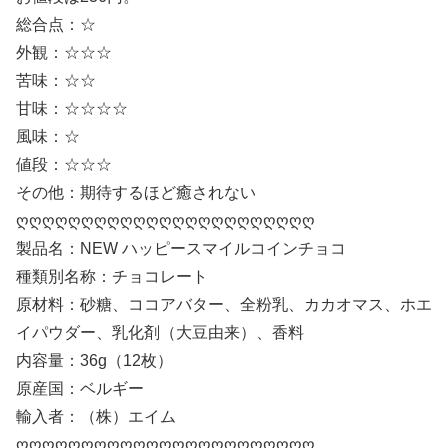
総合点：☆
外観：☆☆☆
苦味：☆☆
甘味：☆☆☆☆
風味：☆
値段：☆☆☆
その他：期待するほど癒されない
ღღღღღღღღღღღღღღღღღღღღღღღ
製品名：NEW ハッピースマイルコインチョコ
種類別名称：チョコレート
原材料：砂糖、ココアバター、全粉乳、カカオマス、ホエ
イパウダー、乳化剤（大豆由来）、香料
内容量：36g（12枚）
原産国：ベルギー
輸入者：（株）エイム
ღღღღღღღღღღღღღღღღღღღღღღღ