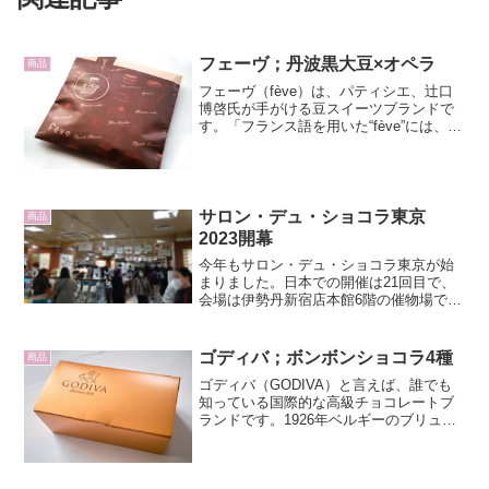
フェーヴ；丹波黒大豆×オペラ
商品
フェーヴ（fève）は、パティシエ、辻口
博啓氏が手がける豆スイーツブランドで
す。「フランス語を用いた“fève”には、
「ソラマメ」や「しあわせ」という意味
が込められています。豆とスイーツを掛
け合わせることで、多くの人を幸せにし
たい。そんな願...
サロン・デュ・ショコラ東京
商品
2023開幕
今年もサロン・デュ・ショコラ東京が始
まりました。日本での開催は21回目で、
会場は伊勢丹新宿店本館6階の催物場で
す。今年のテーマは「LoveこそPeaceだ !
」です。ちょっと何を言ってるかよくわ
かりませんが、ひとまず Part１のエムア
ゴディバ；ボンボンショコラ4種
商品
イ...
ゴディバ（GODIVA）と言えば、誰でも
知っている国際的な高級チョコレートブ
ランドです。1926年ベルギーのブリュッ
セルに創立し、1972年に日本に初出店し
て以来日本国内に300近い店舗を構え、今
や気軽に手に入れられるチョコレートブ