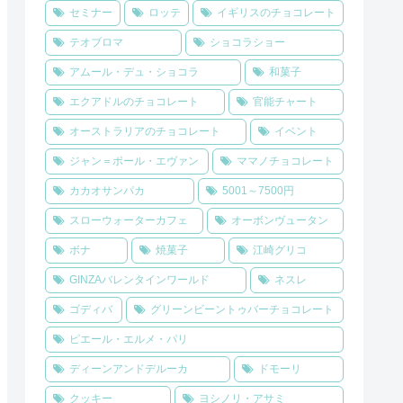
セミナー
ロッテ
イギリスのチョコレート
テオブロマ
ショコラショー
アムール・デュ・ショコラ
和菓子
エクアドルのチョコレート
官能チャート
オーストラリアのチョコレート
イベント
ジャン＝ポール・エヴァン
ママノチョコレート
カカオサンパカ
5001～7500円
スローウォーターカフェ
オーボンヴュータン
ボナ
焼菓子
江崎グリコ
GINZAバレンタインワールド
ネスレ
ゴディバ
グリーンビーントゥバーチョコレート
ピエール・エルメ・パリ
ディーンアンドデルーカ
ドモーリ
クッキー
ヨシノリ・アサミ