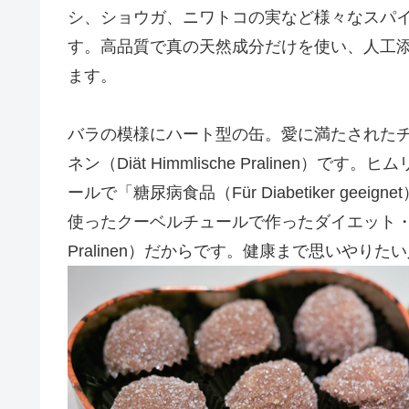
シ、ショウガ、ニワトコの実など様々なスパ
す。高品質で真の天然成分だけを使い、人工
ます。
バラの模様にハート型の缶。愛に満たされた
ネン（Diät Himmlische Praline
ールで「糖尿病食品（Für Diabetiker g
使ったクーベルチュールで作ったダイエット・ヒムリ
Pralinen）だからです。健康まで思いやり