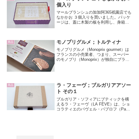
個入り
マールブランシュの加加阿365祇園店でも
なかかお ３個入りを買いました。パッケ
ージは、蓋に木製の板を利用し、身箱が
折箱といった変わったもの。蓋が外れな
いように白の丸ゴムで固定されていま
す。蓋には稲穂とカカオをそれぞれ手に
モノプリグルメ；トルティナ
した二人の舞妓さん、...
商品
モノプリグルメ（Monoprix gourmet）は
フランスの小売業者、つまり、スーパー
のモノプリ（Monoprix）が独自にブラン
ドした商品（プライベードブランド）
で、日本で例えるならセブングループの
セブンプレミアムと似たようなもので
す。...
ラ・フェーヴ；ブルガリアアソー
商品
ト その１
ブルガリア・ソフィアにブティックを構
えるラ・フェーヴ（LA FÈVE）は、ショ
コラティエのパヴェル・パブロフ（Pavel
Pavlov）のブランドで、独創性ある上質
なチョコレートを作っています。ブルガ
リアならでは食材を使ったチョコレート
に注...