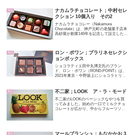
ナカムラチョコレート；中村セレ
商品
クション 10個入り その2
ナカムラチョコレー（Nakamura
Chocolate）は、神戸元町の老舗菓子店本
高砂屋が創業140年を記念して設立したチ
ョコレートブランドです。ショコラティ
エの中村有希氏は、オーストラリアのパ
ースを拠点に活動されています。オース
ロン・ポワン；プラリネセレクシ
トラリア...
商品
ョンボックス
ショコラティエ田中丸博文氏のブラン
ド、ロン・ポワン（ROND-POINT）は、
2021年東京・中野坂上にショコラトリー
＆バー ロンポワン by ヒロフミ タナカマ
ル（Chocolaterie & Bar ROND-POINT by
Hiro...
不二家；LOOK ア・ラ・モード
商品
不二家のLOOKのベーシックなやつを買
ってみました。始めの一口でミルクチョ
コレートが広がり、中からフルーツソー
スの入ったクリームガナッシュが出てき
て弱いながらもプンと香りが出てきま
す。さすがに香りは薄っぺらいものです
が、100円駄菓子で４味...
マールブランシュ；もなかかお 3
商品