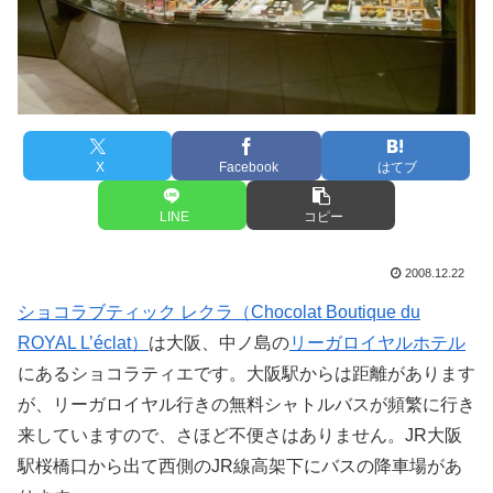
X
Facebook
はてブ
LINE
コピー
2008.12.22
ショコラブティック レクラ（Chocolat Boutique du
ROYAL L’éclat）
は大阪、中ノ島の
リーガロイヤルホテル
にあるショコラティエです。大阪駅からは距離があります
が、リーガロイヤル行きの無料シャトルバスが頻繁に行き
来していますので、さほど不便さはありません。JR大阪
駅桜橋口から出て西側のJR線高架下にバスの降車場があ