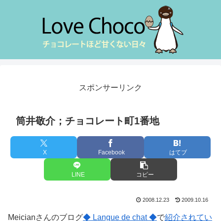
スポンサーリンク
筒井敬介；チョコレート町1番地
X
Facebook
はてブ
LINE
コピー
2008.12.23
2009.10.16
Meicianさんのブログ
◆ Langue de chat ◆
で
紹介されてい