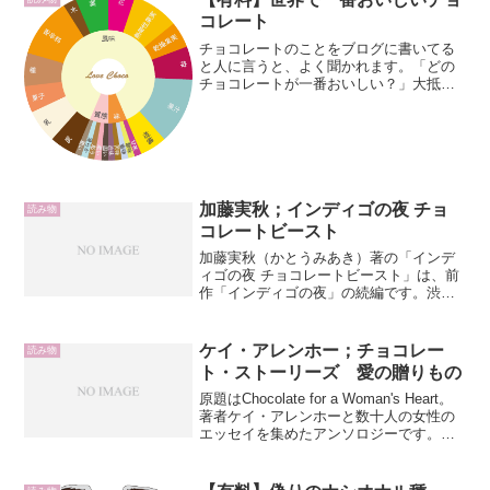
コレート
チョコレートのことをブログに書いてる
と人に言うと、よく聞かれます。「どの
チョコレートが一番おいしい？」大抵、
その時々で心のままに答えているけど、
質問者にとっては手にしづらい商品だっ
たりすることが多いようで、たまには
「えっ？そんなに高いの？」...
加藤実秋；インディゴの夜 チョ
読み物
コレートビースト
加藤実秋（かとうみあき）著の「インデ
ィゴの夜 チョコレートビースト」は、前
作「インディゴの夜」の続編です。渋谷
のストリートを舞台におこる数々の事
件。それを解決すべく、クラブ「club
indigo」の華やかなホスト達と女オーナー
ケイ・アレンホー；チョコレー
読み物
の晶が夜の街...
ト・ストーリーズ 愛の贈りもの
原題はChocolate for a Woman's Heart。
著者ケイ・アレンホーと数十人の女性の
エッセイを集めたアンソロジーです。愛
に悩む人にぴったりな「ボニーのバレン
タイン」、愛を引き裂かれる悲しみに満
ちた「ティムへの手紙」、母への...