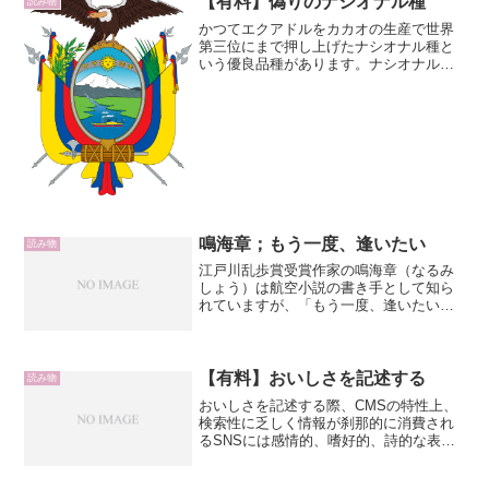
【有料】偽りのナシオナル種
読み物
かつてエクアドルをカカオの生産で世界
第三位にまで押し上げたナシオナル種と
いう優良品種があります。ナシオナル種
の独特のフレーバーは世界中のチョコレ
ートファンに愛好されたので、その希少
性とも相まって起源にまつわる数多くの
噂が生まれ、絶滅から復活...
鳴海章；もう一度、逢いたい
読み物
江戸川乱歩賞受賞作家の鳴海章（なるみ
しょう）は航空小説の書き手として知ら
れていますが、「もう一度、逢いたい」
は航空色は幾分薄く、幽霊の話を集めた
短編集です。唯一「茅蝉が鳴いている」
ではパイロット養成指導員の話として航
空機の世界が広がっていま...
【有料】おいしさを記述する
読み物
おいしさを記述する際、CMSの特性上、
検索性に乏しく情報が刹那的に消費され
るSNSには感情的、嗜好的、詩的な表現
が目的に向いています。一方、ブログは
Web検索との相性がよくデータベースと