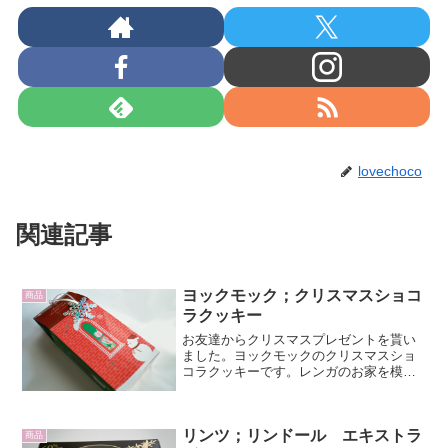
lovechoco
関連記事
ヨックモック；クリスマスショコ
商品
ラクッキー
お友達からクリスマスプレゼントを貰い
ました。ヨックモックのクリスマスショ
コラクッキーです。レンガのお家を模し
た箱に入っています。雪の結晶をモチー
フにしたオーナメントがついています。
キラキラしててかわいい。箱の中には雪
リンツ；リンドール エキストラ
ショコラと焼ショコラの2...
商品