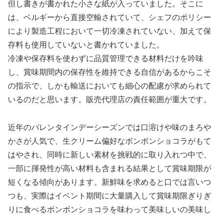
但し書きが書かれた小さな紙が入っていました。そこに
は、ベルギーから直接空輸されていて、シェフのポリシー
により製造工程において一切冷凍されていない、加えて保
存料も使用していないと書かれていました。
冷凍や保存料を使わずに品質管理できる材料だけを吟味
し、賞味期間内の保存性を維持できる自信があるからこそ
の指示で、しかも輸送においても細心の配慮が求められて
いるのだと思います。販売代理店の責任範囲が重大です。
近年のバレンタインデーシーズンでは口溶けや味のまろや
かさが人気で、生クリーム偏好なボンボンショコラがもて
はやされ、同時に新しい素材を挑戦的に取り入れつ中で、
一部に揮発性が高い材料も含まれる結果として賞味期限が
短くなる傾向があります。新鮮味を求めると口では言いつ
つも、実際はイベント期間に大量購入して賞味期限ぎりぎ
りに食べるボンボンショコラを味わって美味しいの美味し