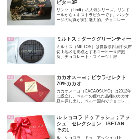
ビター3P
リンツ（Lindt）の人気シリーズ、リンド
ールからエキストラビターです。パッケ
ージの写真が実に魅力的。チョコレート
の型に流れ落ちるフィリングが期待感を
あおります。エキストラビターは、
「60%カカオのチョコレートで、なめら
ミルトス；ダークグリーンティー
かな口溶けのビターチ...
商品
ミルトス（MILTOS）は愛媛県四国中央市
切山地区を拠点とするコーヒー豆焙煎
所、チョコレート・スイーツ工房
GBC（Grab Bag Coffee stop）のチョコ
レートブランドです。代表の髙橋賢次氏
はコーヒー鑑定士でもあり、各国のコー
ヒー...
カカオスーヨ；ピウラセレクト
商品
70%カカオ
カカオスーヨ（CACAOSUYO）は2012年
に設立し、ペルーの優れた品種のカカオ
豆を探し出し、ペルー国内でチョコレー
ト作りまで一貫して行っています。小規
模農家と緊密に繋がり、チョコレートに
使うカカオの絶対的なトレーサビリティ
ル ショコラ ドゥ アッシュ；アッ
商品
を保証し、イン...
シュ セレクション ISETAN
その1
ル ショコラ ドゥ アッシュ（LE