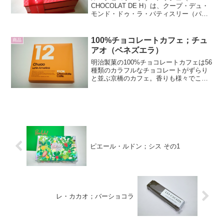
CHOCOLAT DE H）は、クープ・デュ・
モンド・ドゥ・ラ・パティスリー（パテ
ィスリー世界大会）を初めとする世界大
会に日本代表として参加し、数々の優勝
をもたらした辻口博啓氏が手がけるショ
100%チョコレートカフェ；チュ
商品
コラトリーです...
アオ（ベネズエラ）
明治製菓の100%チョコレートカフェは56
種類のカラフルなチョコレートがずらり
と並ぶ京橋のカフェ。香りも様々でこれ
だけの種類が並ぶと選ぶ方も苦労しま
す。チョコレート好きとしてはベネスエ
ラ産の3種類はチェックしたいですね。12
番チュアオ（Ch...
ピエール・ルドン；シス その1
レ・カカオ；バーショコラ