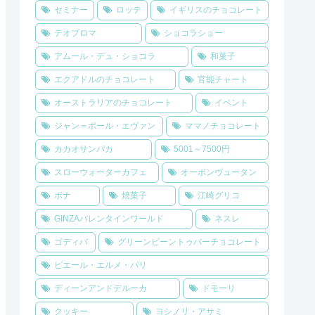
セミナー
ロッテ
イギリスのチョコレート
テオブロマ
ショコラショー
アムール・デュ・ショコラ
和菓子
エクアドルのチョコレート
官能チャート
オーストラリアのチョコレート
イベント
ジャン＝ポール・エヴァン
ママノチョコレート
カカオサンパカ
5001～7500円
スローウォーターカフェ
オーボンヴュータン
ボナ
焼菓子
江崎グリコ
GINZAバレンタインワールド
ネスレ
ゴディバ
グリーンビーントゥバーチョコレート
ピエール・エルメ・パリ
ディーンアンドデルーカ
ドモーリ
クッキー
ヨシノリ・アサミ