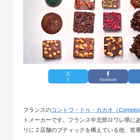
X
Facebook
フランスの
コントワ・ドゥ・カカオ（Comptoir 
トメーカーです。フランス中北部ロワレ県にあ
リに２店舗のブティックを構えている他、世