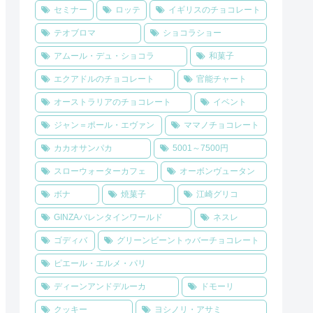
セミナー
ロッテ
イギリスのチョコレート
テオブロマ
ショコラショー
アムール・デュ・ショコラ
和菓子
エクアドルのチョコレート
官能チャート
オーストラリアのチョコレート
イベント
ジャン＝ポール・エヴァン
ママノチョコレート
カカオサンパカ
5001～7500円
スローウォーターカフェ
オーボンヴュータン
ボナ
焼菓子
江崎グリコ
GINZAバレンタインワールド
ネスレ
ゴディバ
グリーンビーントゥバーチョコレート
ピエール・エルメ・パリ
ディーンアンドデルーカ
ドモーリ
クッキー
ヨシノリ・アサミ