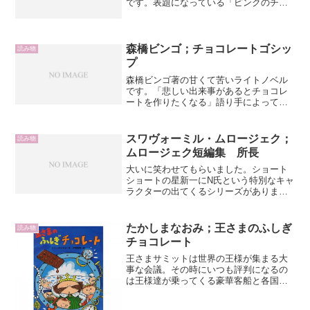
です。表題になっている「ピンクのチョ
コレート」は、突然芸能界のスターにな
ってしまった恋人とつきあい続ける女の
子の話です。恋人はアイドルで、バレン
タインデーにトラック一杯...
森橋ビンゴ；チョコレートゴシッ
読み物
プ
森橋ビンゴ著の甘くて苦いライトノベル
です。「悲しい出来事があるとチョコレ
ートを作りたくなる」語り手によって、
チェリーオンザチョコレートケーキを作
りながら短編4つが綴られる形式を取って
います。短編はどれも切ないようなホッ
スワヴォーミル・ムロージェク；
読み物
とするような話だけど、...
ムロージェク短編集 所長
大いに笑わせてもらいました。ショート
ショートの星新一にN氏という特別なキャ
ラクターの出てくるシリーズがありまし
たが、こちらは「所長」というキャラク
ターを中心に綴られる、ブラックなユー
モアにあふれた短編集です。ムロージェ
たかしまなおみ；王さまのふしぎ
読み物
クはポーランドを代表す...
チョコレート
王さまサミットは世界の王様が集まる大
事な会議。その時にいつも評判になるの
は王様達が乗ってくる豪華客船と各国が
出品する豪華な宝物なんだそうです。エ
メンタール王国の豪華客船に乗った王さ