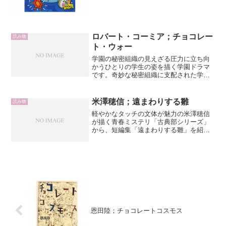
まと二千人の乗客たち。そこに世界で一
つしかない宝物をめぐって...
ロバート・コーミア；チョコレー
読み物
ト・ウォー
学園の秘密組織の見えざる圧力に立ち向
かうひとりの学生の姿を描く学園ドラマ
です。奇妙な秘密組織に支配された学校
内の強弱関係は、教師間、生徒間、そし
て教師と生徒間にひずみを生み、鬱憤か
ら生じる弱いものいじめはエスカレート
米澤穂信；遠まわりする雛
読み物
していきます。チョコレー...
軽やかなタッチの文体が魅力の米澤穂信
が描く青春ミステリ「古典部シリーズ」
から、短編集「遠まわりする雛」を紹介
します。「遠まわりする雛」は「古典部
シリーズ」の第4弾に当り、前の長編3作
が長編なのとは異なり、オムニバス形式
の短編6作で構成されて...
恩田陸；チョコレートコスモス