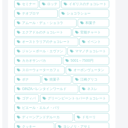
セミナー
ロッテ
イギリスのチョコレート
テオブロマ
ショコラショー
アムール・デュ・ショコラ
和菓子
エクアドルのチョコレート
官能チャート
オーストラリアのチョコレート
イベント
ジャン＝ポール・エヴァン
ママノチョコレート
カカオサンパカ
5001～7500円
スローウォーターカフェ
オーボンヴュータン
ボナ
焼菓子
江崎グリコ
GINZAバレンタインワールド
ネスレ
ゴディバ
グリーンビーントゥバーチョコレート
ピエール・エルメ・パリ
ディーンアンドデルーカ
ドモーリ
クッキー
ヨシノリ・アサミ