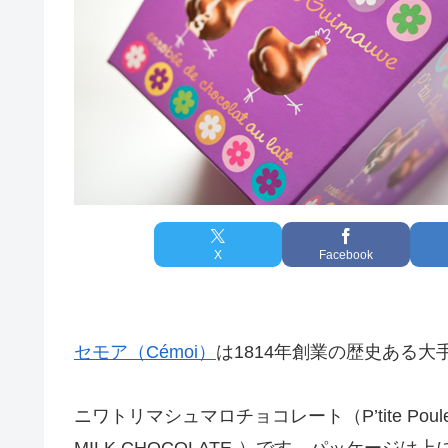
X
Facebook
セモア（Cémoi）
は1814年創業の歴史ある
ニワトリマシュマロチョコレート（P’tite Poulette
MILK CHOCOLATE-）です。パッケー