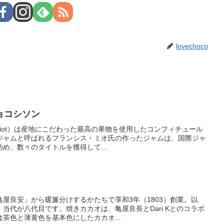
lovechoco
ョコシソン
s Miot）は産地にこだわった最高の果物を使用したコンフィチュール
ジャムと呼ばれるフランシス・ミオ氏の作ったジャムは、国際ジャ
め、数々のタイトルを獲得して...
屋良安」から暖簾分けするかたちで享和3年（1803）創業。以
当代が八代目です。焼きカカオは、亀屋良長とDari Kとのコラボ
茶色と薄黄色を基本色にしたカカオ...