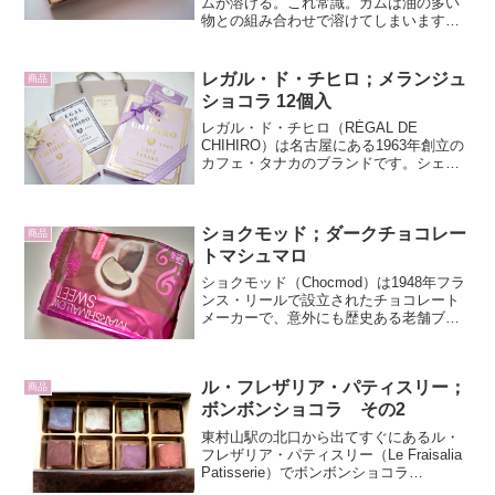
ムが溶ける。これ常識。ガムは油の多い
物との組み合わせで溶けてしまいます。
チョコレートに限らず、バターや揚げ物
のお菓子と一緒に食べても溶けます。そ
んな子供でも知っていそうな最悪の組み
レガル・ド・チヒロ；メランジュ
商品
合わせなのが、本日紹介す...
ショコラ 12個入
レガル・ド・チヒロ（RÉGAL DE
CHIHIRO）は名古屋にある1963年創立の
カフェ・タナカのブランドです。シェフ
田中千尋氏は「父のコーヒーに合うフラ
ンス菓子を作りたい！」という想いでフ
ランス菓子を学び、今や日本で最も熱い
ショクモッド；ダークチョコレー
視線が注がれ...
商品
トマシュマロ
ショクモッド（Chocmod）は1948年フラ
ンス・リールで設立されたチョコレート
メーカーで、意外にも歴史ある老舗ブラ
ンドです。ダークチョコレートマシュマ
ロ（TRUFFETTES de FRANCE
MARSHMALLOWS SWEETY ...
ル・フレザリア・パティスリー；
商品
ボンボンショコラ その2
東村山駅の北口から出てすぐにあるル・
フレザリア・パティスリー（Le Fraisalia
Patisserie）でボンボンショコラ
（Bonbon chocolat）8個入りを買いまし