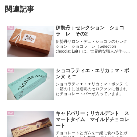
関連記事
伊勢丹；セレクション ショコ
商品
ラ レ その2
伊勢丹サロン・デュ・ショコラのセレク
ション ショコラ レ（Sélection
chocolat Lait）は、世界的な職人が作った
ミルクチョコレートベースのボンボンシ
ョコラのセレクションボックスです。ベ
ージュ色のやさしいトーンの外箱で、白
ショコラティエ・エリカ；マ・ボ
の...
商品
ンヌ ミニ
ショコラティエ・エリカ；マ・ボンヌ ミ
ニ箱の中には透明のセロファンに包まれ
たチョコレートバーが入っています。商
品の取扱いや詳細が記された小さなリー
フレットも入っています。ショコラティ
エ・エリカ；マ・ボンヌ ミニ商品説明に
キャドバリー；リカルデント ス
よると「くるみのサク...
商品
マートタイム マイルドチョコレ
ート
チョコレートとガムを一緒に食べるとガ