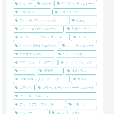
セミナー
ロッテ
イギリスのチョコレート
テオブロマ
ショコラショー
アムール・デュ・ショコラ
和菓子
エクアドルのチョコレート
官能チャート
オーストラリアのチョコレート
イベント
ジャン＝ポール・エヴァン
ママノチョコレート
カカオサンパカ
5001～7500円
スローウォーターカフェ
オーボンヴュータン
ボナ
焼菓子
江崎グリコ
GINZAバレンタインワールド
ネスレ
ゴディバ
グリーンビーントゥバーチョコレート
ピエール・エルメ・パリ
ディーンアンドデルーカ
ドモーリ
クッキー
ヨシノリ・アサミ