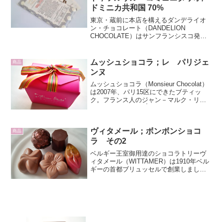
ドミニカ共和国 70%
東京・蔵前に本店を構えるダンデライオ
ン・チョコレート（DANDELION
CHOCOLATE）はサンフランシスコ発祥
のビーントゥバーチョコレート専門店で
す。御徒町駅前のおかちまちパンダ広場
で開催していた循環型ライフスタイルを
ムッシュショコラ；レ パリジェ
商品
テーマとする「循...
ンヌ
ムッシュショコラ（Monsieur Chocolat）
は2007年、パリ15区にできたブティッ
ク。フランス人のジャン－マルク・リュ
エ（Jean-Marc RUÉ）氏と日本人の奥さ
ま折原恵子氏が生み出す手作りチョコレ
ートが評判です。2008年...
ヴィタメール；ボンボンショコ
商品
ラ その2
ベルギー王室御用達のショコラトリーヴ
ィタメール（WITTAMER）は1910年ベル
ギーの首都ブリュッセルで創業しまし
た。味に対する厳しいまでのこだわりは
いつしか評判を呼び、ベルギー王室御用
達の老舗と成長し王室の特別のおもてな
しには、ヴィタメ...