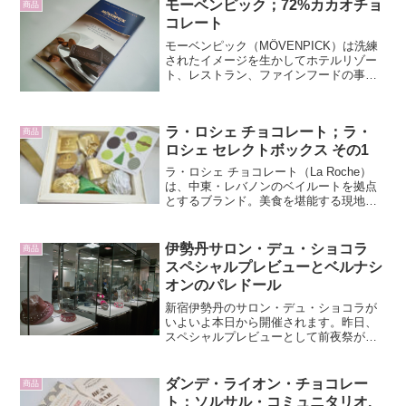
モーベンピック；72%カカオチョ
商品
コレート
モーベンピック（MÖVENPICK）は洗練
されたイメージを生かしてホテルリゾー
ト、レストラン、ファインフードの事業
を展開するスイスの食品メーカーです。
そんなモーベンピックチョコレートは、
「スイスで100年以上の歴史を持つメーカ
ラ・ロシェ チョコレート；ラ・
ーで製造され、...
商品
ロシェ セレクトボックス その1
ラ・ロシェ チョコレート（La Roche）
は、中東・レバノンのベイルートを拠点
とするブランド。美食を堪能する現地の
人々に愛されています。ヘーゼルナッツ
やピスタチオ、アーモンドなどナッツを
ふんだんに使用したチョコレートが特徴
伊勢丹サロン・デュ・ショコラ
商品
的。日本橋高島屋...
スペシャルプレビューとベルナシ
オンのパレドール
新宿伊勢丹のサロン・デュ・ショコラが
いよいよ本日から開催されます。昨日、
スペシャルプレビューとして前夜祭が行
われました。来日されたショコラティエ
の面々が勢ぞろいしての実に華々しいイ
ベントでした。このイベントは永福町
ダンデ・ライオン・チョコレー
商品
営業部長（自称）のきりん...
ト；ソルサル・コミュニタリオ,