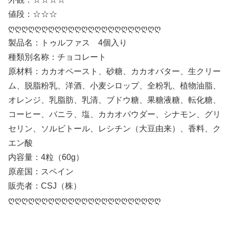
値段：☆☆☆
ღღღღღღღღღღღღღღღღღღღღღღღ
製品名：トゥルファス 4個入り
種類別名称：チョコレート
原材料：カカオペースト、砂糖、カカオバター、生クリー
ム、脱脂粉乳、洋酒、小麦シロップ、全粉乳、植物油脂、
オレンジ、乳脂肪、乳清、ブドウ糖、果糖液糖、転化糖、
コーヒー、バニラ、塩、カカオパウダー、シナモン、グリ
セリン、ソルビトール、レシチン（大豆由来）、香料、ク
エン酸
内容量：4粒（60g）
原産国：スペイン
販売者：CSJ（株）
ღღღღღღღღღღღღღღღღღღღღღღღ