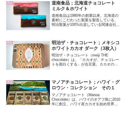
介します。大きなホワイトチョコ...
道南食品；北海道チョコレート
商品
ミルク＆ホワイト
道南食品は1980年の創業以来、北海道の
素材にこだわった製菓を製造している、
明治製菓が100%出資している関連会社で
す。函館市に本社を構え、空港や駅など
で北海道名産の商品を卸しています。北
海道チョコレートをナチュラルローソン
明治ザ・チョコレート；メキシコ
で買いました。上...
商品
ホワイトカカオ ダーク（3枚入）
明治ザ・チョコレート（meiji THE
chocolate）は、「カカオが、チョコレー
トを面白くする」が合言葉。カカオの奥
深さを世界へ届けたいと明治が立ち上げ
たブランド。豆の産地や使用量、香りで
表情が変わるチョコの魅力を発信。2017
マノアチョコレート；ハワイ・グ
年の...
商品
ロウン・コレクション その１
マノアチョコレート（Manoa
Chocolate）は、ハワイのオアフ島に2010
年に創立、ハワイ産カカオを始め世界中
から豆を調達しているメイドインハワイ
のビーントゥバー専門店です。お土産で
ハワイ・グロウン・コレクション
（HAWAI'I G...