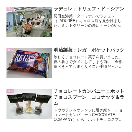
ラデュレ；トリュフ・ド・シアン
商品
羽田空港第一ターミナルでラデュレ
（LADURÉE）キャロス店を見かけまし
た。ミントグリーンの淡いトーンがかわ
いらしい馬車の形です。福岡便の出発間
際だってのに、立ち寄らずにはいられま
せんでした。マカロンが有名なラディレ
ですが、買ったのはトリュ...
明治製菓；レガ ポケットパック
商品
珍しくチョコレート菓子を買いました。
夏の暑さでダメにしてしまう前に、全部
食べきってしまうサイズが手頃だったの
で。明治製菓のレガ（RÉGÁ）はパリッ
とした歯応えが魅力のチョコレート菓子
です。お出かけ途中の休憩にパクパクと
頂きました。「ケータイ...
チョコレートカンパニー；ホット
商品
チョコスプーン ココナッツ＆ラ
ム
トウガラシ＆オレンジに引き続き、チョ
コレートカンパニー（CHOCOLATE
COMPANY）から、ホットチョコスプー
ン（HOTCHOCSPOON WHITE）のココ
ナッツ＆ラム（COCONUT & RUM）を紹