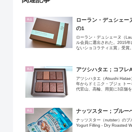
ローラン・デュシェー
商品
の1
ローラン・デュシェーヌ（Laure
ル会員に選出された。2015年
ないショコラティエ賞」受賞。日
アツシハタエ；コフレA
商品
アツシハタエ（Atsushi H
年からドミニク・ブジェ トー
代官山、高輪、用賀に3店舗を
ナッツスター；ブルー
商品
ナッツスター（nutster）のブルーベリー（
Yogurt Filling - Dry Roa