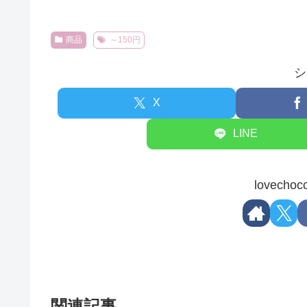
商品
～150円
シ
X
LINE
lovec
関連記事