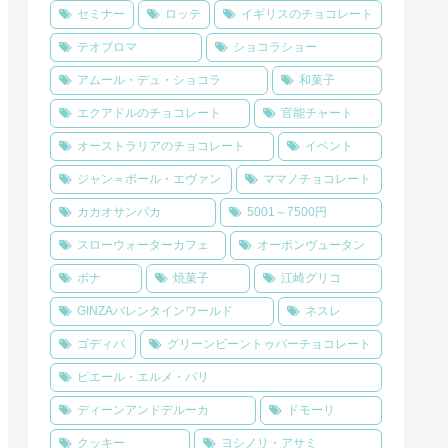
セミナー
ロッテ
イギリスのチョコレート
テオブロマ
ショコラショー
アムール・デュ・ショコラ
和菓子
エクアドルのチョコレート
官能チャート
オーストラリアのチョコレート
イベント
ジャン＝ポール・エヴァン
ママノチョコレート
カカオサンパカ
5001～7500円
スローウォーターカフェ
オーボンヴュータン
ボナ
焼菓子
江崎グリコ
GINZAバレンタインワールド
ネスレ
ゴディバ
グリーンビーントゥバーチョコレート
ピエール・エルメ・パリ
ディーンアンドデルーカ
ドモーリ
クッキー
ヨシノリ・アサミ