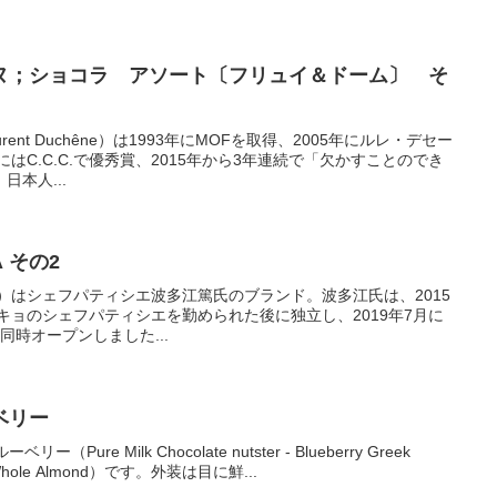
ヌ；ショコラ アソート〔フリュイ＆ドーム〕 そ
nt Duchêne）は1993年にMOFを取得、2005年にルレ・デセー
にはC.C.C.で優秀賞、2015年から3年連続で「欠かすことのでき
本人...
 その2
atae）はシェフパティシエ波多江篤氏のブランド。波多江氏は、2015
キョのシェフパティシエを勤められた後に独立し、2019年7月に
同時オープンしました...
ベリー
Pure Milk Chocolate nutster - Blueberry Greek
sted Whole Almond）です。外装は目に鮮...