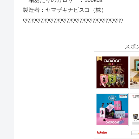
製造者：ヤマザキナビスコ（株）
ღღღღღღღღღღღღღღღღღღღღღღღ
スポ