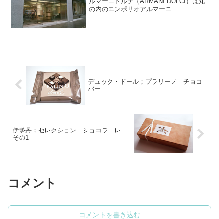
ルマーニドルチ（ARMANI DOLCI）は丸
の内のエンポリオアルマーニ
（EMPORIO ARMANI）のあまりにも広
い店内の一角にひっそりと展開していま
す。ショーケースには2センチ角のプラリ
ネが十数...
デュック・ドール；プラリーノ チョコ
バー
伊勢丹；セレクション ショコラ レ
その1
コメント
コメントを書き込む