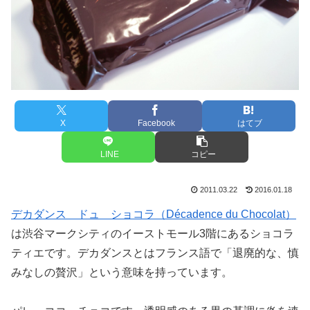
X
Facebook
はてブ
LINE
コピー
2011.03.22
2016.01.18
デカダンス ドュ ショコラ（Décadence du Chocolat）
は渋谷マークシティのイーストモール3階にあるショコラ
ティエです。デカダンスとはフランス語で「退廃的な、慎
みなしの贅沢」という意味を持っています。