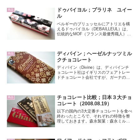
ドゥバイヨル；プラリネ ユイー
商品
ル
ベルギーのブリュッセルにアトリエを構
えるドゥバイヨル（DEBAILLEUL）は、
伝統的なMOF（フランス最優秀職人）パ
ティシエのマルク・ドゥバイヨル氏が
1983年に設立しました。現在はジル・ド
ゥマンジュ、ロイック・ブランダンの両
ディバイン；ヘーゼルナッツミル
氏が創業者の...
商品
クチョコレート
ディバイン（Divine）は、ディバインチ
ョコレート社はイギリスのフェアトレー
ドチョコレート会社ですが、ガーナのク
アパ・ココー（Kuapa Kokoo）農業者組
合が株式の45%を所有しています。つま
り、正真正銘のカカオ生産者達のブラン
チョコレート比較；日本３大チョ
ドと言...
商品
コレート（2008.08.19）
以下の国内の3大定番チョコレートを食べ
終わったところで、それぞれの特徴を整
理しておきます。森永製菓：森永ミルク
チョコレート明治製菓：明治ミルクチョ
コレートロッテ：ガーナ ミルクチョコ
レートまずは、どれもミルクチョコレー