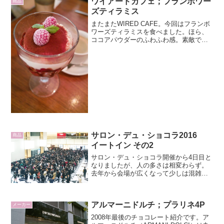
ワイアードカフェ；フランボワー
トであるところが共通点...
商品
ズティラミス
またまたWIRED CAFE。今回はフランボ
ワーズティラミスを食べました。ほら、
ココアパウダーのふわふわ感。素敵でし
ょ。アイスクリームに生クリームが添え
られてココアパウダーがたっぷり。そし
てキイチゴ（霜降ってます）をトッピン
グ。アイスクリー...
サロン・デュ・ショコラ2016
商品
イートイン その2
サロン・デュ・ショコラ開催から4日目と
なりましたが、人の多さは相変わらず。
去年から会場が広くなって少しは混雑が
緩和されるかと思いきや、集客の効果が
想像以上だったのか、さらに混乱してい
るような。平日を凌ぐ混雑で15分早く開
アルマーニドルチ；プラリネ4P
場したにも関らず、1...
メーカー
2008年最後のチョコレート紹介です。ア