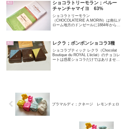
ショコラトリーモラン；ペルー
商品
加物を使用していない手作...
チャンチャマイヨ 63%
ショコラトリーモラン
（CHOCOLATERIE A.MORIN）は南仏ド
ローム地方のドンゼールに1884年から続
く家族運営の老舗ショコラトリーで、現
在のオーナーは四代目フランク・モラン
（Franck Morin）氏です。自家農園では
レクラ；ボンボンショコラ3種
アーモン...
商品
ショコラブティック レクラ（Chocolat
Boutique du ROYAL L’éclat）のチョコレ
ートは惑星ショコラだけではありませ
ん。他にも美しいチョコレートがたくさ
んありました。今回紹介するのはその中
の一つ、和ショコラです。「...
ブラマルディ；クネージ レモンチェロ