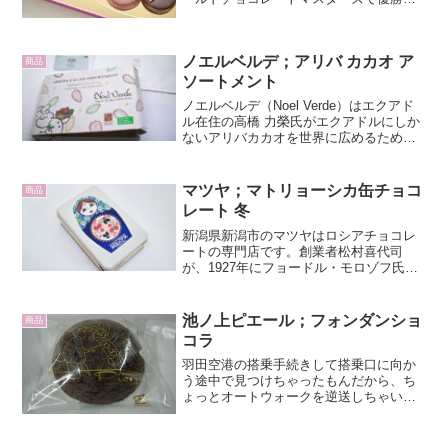
た水野直己氏のお店です。ローブ
（L'aube）はサバンナの夕暮れをイメー
ジしたようなパッケージです。中には個
ノエルベルデ；アリバ カカオ ア
性的な表情をした10...
商品
ソートメント
ノエルベルデ（Noel Verde）はエクアド
ル在住の高橋 力榮氏がエクアドルにしか
ないアリバカカオを世界に広めるため、
2018年に設立したブランドです。Noel
Verde はスペイン語で「善きことを運
ぶ」グリーンサンタクロースを意味
マツヤ；マトリョーシカ缶チョコ
商品
し、...
レート 冬
新潟県新潟市のマツヤはロシアチョコレ
ートの専門店です。創業者松村喜代司
が、1927年にフョードル・モロゾフ氏の
元で修行した後、1930年頃に東京・目黒
でチョコレートショップ「ローヤルチョ
コ」をオープン。その後、空襲の被害を
池ノ上ピエール；フォンダンショ
商品
受けて戦後新潟市に...
コラ
羽田空港の搭乗手続きして搭乗口に向か
う途中で見つけちゃったもんだから、ち
ょっとオートウォークを逆送しちゃいま
した。子供のお絵書きが目を引く、池ノ
上ピエールでフォンダンショコラを買い
ました。池ノ上ピエールは、保存料や添