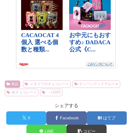
商品
イタリアのチョコレート
ディーンアンドデルーカ
粒チョコレート
～150円
シェアする
X
Facebook
はてブ
LINE
コピー